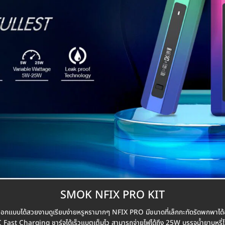
SMOK NFIX PRO KIT
ารออกแบบได้สวยงามดูเรียบง่ายหรูหรามากๆ NFIX PRO มีขนาดที่เล็กกะทัดรัดพกพาไ
Fast Charging ชาร์จได้เร็วแบตเต็มไว สามารถจ่ายไฟได้ถึง 25W บรรจุน้ำยาบุหรี่