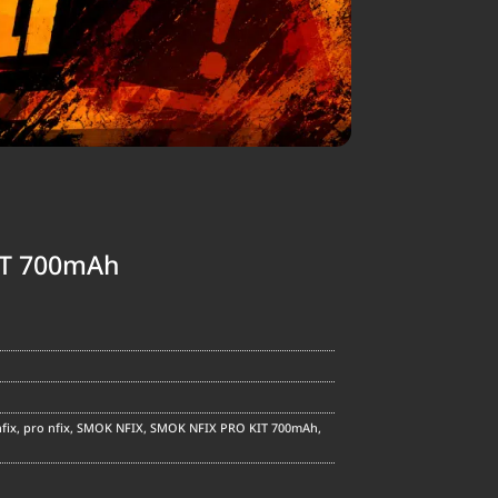
IT 700mAh
ent
e
.00.
fix
,
pro nfix
,
SMOK NFIX
,
SMOK NFIX PRO KIT 700mAh
,