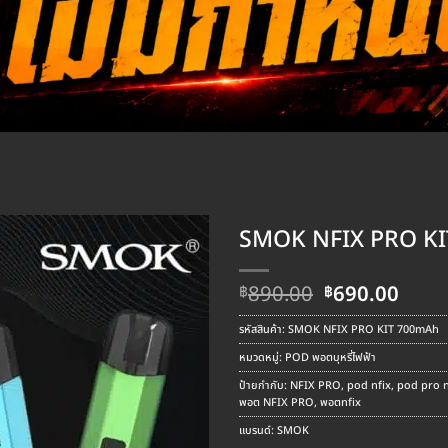
SMOK NFIX PRO K
Original
Curr
890.00
690.00
฿
฿
price
pric
was:
is:
รหัสสินค้า:
SMOK NFIX PRO KIT 700mAh
฿890.00.
฿690
หมวดหมู่:
POD พอตบุหรี่ไฟฟ้า
ป้ายกำกับ:
NFIX PRO
,
pod nfix
,
pod pro n
พอต NFIX PRO
,
พอตnfix
แบรนด์:
SMOK