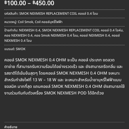
Price
100.00
–
450.00
฿
฿
range:
฿100.00
รหัสสินค้า:
SMOK NEXMESH REPLACEMENT COIL คอยล์ 0.4 โอม
through
หมวดหมู่:
Coil Smok
,
Coil คอยล์บุหรี่ไฟฟ้า
฿450.00
ป้ายกำกับ:
NEXMESH 0.4
,
SMOK NEXMESH REPLACEMENT COIL คอยล์ 0.4 โอห์ม
,
คอย NEXMESH 0.4
,
คอย Smok NEXMESH 0.4 โอม
,
คอยล์ NEXMESH 0.4
,
คอยล์
NEXMESH 0.4 โอม
แบรนด์:
SMOK
คอยล์ SMOK NEXMESH 0.4 OHM จะเป็น คอยล์ ประเภท ขดลวด
ตาข่าย ที่สามารถรับความร้อนได้อย่างรวดเร็ว และ ยังสามารถรีดกลิ่น และ
รสชาติได้เข้มข้นสุดๆ โดยคอยล์ SMOK NEXMESH 0.4 OHM จเหมาะ
สำหรับกำลังไฟที่ 13 W – 18 W และ จะเหมาะสำหรับน้ำยาบุหรี่ไฟฟ้าแบบ
ซอลนิค มากที่สุด แถมคอยล์ SMOK NEXMESH 0.4 OHM ยังสามารถใช้
งานร่วมกันกับตัวเครื่อง SMOK NEXMESH POD ได้อีกด้วย
คำอธิบาย