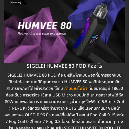
SIGELEI HUMVEE 80 POD คืออะไร
SIGELEI HUMVEE 80 POD คือ บุหรี่ไฟฟ้าแบบพอตที่มีการออกแบบ
ดีไซน์ได้สวยงามดูดีมีคุณภาพมาก HUMVEE 80 พอดีไม่ใหญ่มากเล็ก
สามารถพกพาได้อย่างสะดวก ใช้กับ
ถ่านบุหรี่ไฟฟ้า
ที่มีขนาดอยู่ที่ 18650
ก้อนเดียว การชาร์จจะใช้สาย USB Micro แบบปกติ สามารถจ่ายไฟได้ถึง
80W เยอะพอสมควร แทงค์สามารถบรรจุน้ำยาบุหรี่ไฟฟ้าได้ 5.5ml / 2ml
(TPD/UK) วัสดุตัวเครื่องทำมาจาก PCTG แข็งแรงทนทานมาก มีหน้า
จอแสดงผล OLED 0.96 นิ้ว คอยล์ที่ใส่ได้จะมี คอยล์ Fog Coil 0.15โอห์ม
/ Fog Coil 0.2โอห์ม / Fog 0.3 โอห์ม ให้กลิ่นกับรสชาติได้ดีมากๆ ทาง
ร้าน Vapeban ขอแนะนำเลยครับ SIGELEI HUMVEE 80 POD KIT