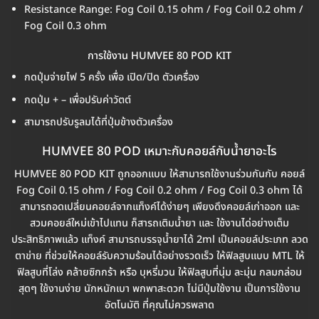
Resistance Range: Fog Coil 0.15 ohm / Fog Coil 0.2 ohm /
Fog Coil 0.3 ohm
การใช้งาน HUMVEE 80 POD KIT
กดปุ่มจ่ายไฟ 5 ครั้ง เพื่อ เปิด/ปิด ตัวเครื่อง
กดปุ่ม + – เพื่อปรับค่าวัตต์
สามารถปรับรูลมได้ที่ปุ่มข้างตัวเครื่อง
HUMVEE 80 POD เหมาะกับคอยล์กับน้ำยาอะไร
HUMVEE 80 POD KIT ถูกออกแบบ ให้สามารถใช้งานร่วมกันกับ คอยล์
Fog Coil 0.15 ohm / Fog Coil 0.2 ohm / Fog Coil 0.3 ohm ได้
สามารถอดเปลี่ยนคอยล์จากแท็งค์ได้ง่ายๆ เพียงดึงคอยล์เก่าออก และ
สวมคอยล์ใหม่เข้าไปแทน ก็สารถเติมน้ำยา และ ใช้งานได่อย่างเต็ม
ประสิทธิภาพแล้ว แท็งค์ สามารถบรรจุน้ำยาได้ 2ml เป็นคอยล์ประเภท ลวด
ตาข่าย ที่ช่วยให้คอยล์รับความร้อนได้อย่างรวดเร็ว ให้ฟิลสูบแบบ MTL ให้
ฟิลสูบที่โล่ง คล้ายซิกกร้า หรือ บุหรี่มวน ให้ฟิลสูบที่นุ่ม ละมุ่น กลมกล่อม
สุดๆ ใช้งานง่าย นักหนักเบา พกพาสะดวก ไม่มีปุ่มใช้งาน เป็นการใช้งาน
อัตโนมัติ ที่คุณไม่ควรพลาด