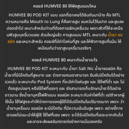
คอยล์ HUMVEE 80 ให้ฟิลสูบแบบไหน
HUMVEE 80 POD KIT แบบ แรกที่เราเคยได้ยินกันมาบ้าง คือ MTL
ความหมายคือ Mouth to Lung ก็คือการสูบ อมควันไว้ในปาก และสูบลง
ปอดเข้าไป เหมาะสำหรับท่านที่ต้องการเลิกบุหรี่มวน เพราะฟิวที่ให้จะเหมือ
นฟิวสูบบุหรี่มวนเลย ส่วนใหญ่แล้ว การสูบแบบ MTL เหมาะกับ
น้ำยา ซอ
ลนิค
และเหมาะสำหรับ คอยล์ที่มีค่าโอห์มที่สูง และให้ฟิวการสูบที่แน้น ให้
เหมือนกับว่าเราสูบบุหรี่มวนจริงๆ
คอยล์ HUMVEE 80 เหมาะกับน้ำยาอะไร
HUMVEE 80 POD KIT จะเหมาะกับ น้ำยา Salt Nic น้ำยาซอลนิค คือ
น้ำยาที่มีนิโคตินที่สูงมาก และ ร่างกายคนเราสามารถ ซึมซับนิโคตินได้อย่าง
รวดเร็ว จะเหมาะกับ Pod System ที่จะมีค่าโอห์มสูง และ ใช้ไฟที่ต่ำ และ ไม่
ต้องสูบบ่อยๆ หรือใช้ไฟที่แรงๆ และ ยังสามารถเก็บรักษาน้ำยาได้อย่าง
ยาวนาน ซึ่งน้ำยาบุหรี่ไฟฟ้าแบบ ซอลนิค จะเหมาะกับค่าไฟที่ต่ำ แต่ถ้าหากผู้
ใช้นั้น ใช้ไฟสูงจะทำให้ร่างกายของผู้ใช้ได้รับนิโคตินในปริมาณมาก เพราะ ว่า
น้ำยาบุหรี่แบบ ซอลนิค จะมีนิโคติน ที่มีความเข้มข้นสูง เพราะ อย่างงี้ทาง
เราเลยไม่แนะนำให้ผู้ใช้ ใช้ไฟที่แรง เพราะ จะได้รับนิโคตินที่เยอะมากเกินไป
และอาจจะส่งผลอันตรายต่อร่างกายนั่นเองครับ