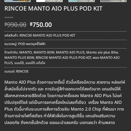
RINCOE MANTO AIO PLUS POD KIT
Original
Current
990.00
750.00
฿
฿
price
price
was:
is:
รหัสสินค้า:
RINCOE MANTO AIO PLUS POD KIT
฿990.00.
฿750.00.
หมวดหมู่:
POD พอตบุหรี่ไฟฟ้า
ป้ายกำกับ:
MANTO
,
MANTO 80W
,
MANTO AIO PLUS
,
Manto aio plus 80w
,
MANTO PLUS 80W
,
RINCOE MANTO AIO PLUS POD KIT
,
พอต MANTO AIO
PLUS
,
แมนโต้
,
แมนโต้ เอไอโอ
แบรนด์:
RINCOE
Manto AIO Plus ด้วยการมาครั้งนี้ ตัวนี้เครืองมีความ สวยงาม หล่อเท่ห์
ล้ำสมัยขึ้นไปจากตัว และ การจับคู่สีทำออกมากได้ลงตัวมาก แถมยังมีให้
เลือกหลากหลายสีอีดด้วย โดยการมาครั้งของ Manto AIO Plus ไม่แค่
ปรับปรุงดีไซล์ แต่เป็นการยกเครื่องใหม่เลยที่เดียว เครื่อง Manto AIO
Plus ตัวนี้มากับระบบการสั่งการด้วยชิบ Manto 2.0 Chip ที่พัฒนา ทาง
ด้านการจ่ายไฟที่สเถียร ทำให้ฟิวลิ่งในการสูบดีขึ้น แถมยังเสริมความ
ปลอดภัย ถึงหกชั้นอีกด้วย ขอแนะนำเลยครับ บอกเลยว่า ห้ามพลาด