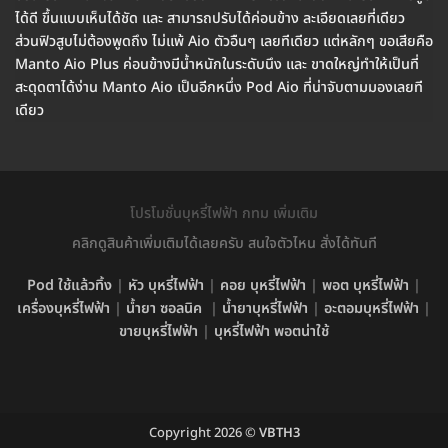
ได้ดี ขึ้นแบบเห็นได้ชัด และ สามารถปรับได้ค่อนข้าง ละเอียดเลยที่เดียว
ส่วนฟิวสูบไม่ต้องพูดถึง ไม่แพ้ Aio ตัวอืนๆ เลยทีเดียว แต่หลักๆ ขอเสียคือ
Manto Aio Plus ค่อนข้างมีน้ำหนักในระดับนึง และ ขาดใหญ่ทำให้เป็นที่
สะดุดตาได้ง่าน Manto Aio เป็นอีกหนึ่ง Pod Aio ที่น่าจับตามมองเลยที
เดียว
โปรโมชั่นบุหรี่ไฟฟ้า กทม เพิ่มเติม
คลิกดูสินค้าเพิ่มเติมได้เลยครับ สนใจตัวไหน สั่งได้ทันที
Pod ใช้แล้วทิ้ง
|
หัว บุหรี่ไฟฟ้า
|
คอย บุหรี่ไฟฟ้า
|
พอต บุหรี่ไฟฟ้า
|
เครื่องบุหรี่ไฟฟ้า
|
น้ำยา ซอลนิค
|
น้ำยาบุหรี่ไฟฟ้า
|
อะตอมบุหรี่ไฟฟ้า
|
ขายบุหรี่ไฟฟ้า
|
บุหรี่ไฟฟ้า พอตน่าใช้
Copyright 2026 ©
VBTH3