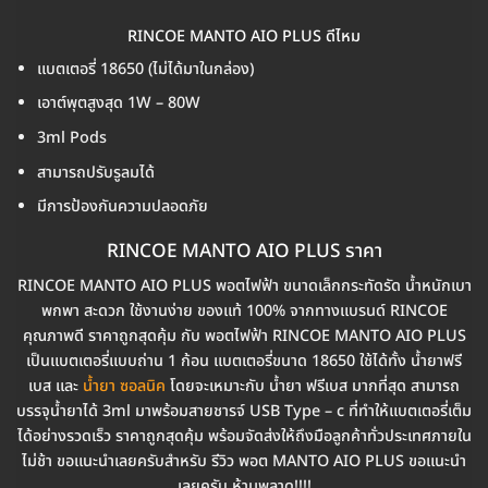
RINCOE MANTO AIO PLUS ดีไหม
แบตเตอรี่ 18650 (ไม่ได้มาในกล่อง)
เอาต์พุตสูงสุด 1W – 80W
3ml Pods
สามารถปรับรูลมได้
มีการป้องกันความปลอดภัย
RINCOE MANTO AIO PLUS ราคา
RINCOE MANTO AIO PLUS พอตไฟฟ้า ขนาดเล็กกระทัดรัด น้ำหนักเบา
พกพา สะดวก ใช้งานง่าย ของแท้ 100% จากทางแบรนด์ RINCOE
คุณภาพดี ราคาถูกสุดคุ้ม กับ พอตไฟฟ้า RINCOE MANTO AIO PLUS
เป็นแบตเตอรี่แบบถ่าน 1 ก้อน แบตเตอรี่ขนาด 18650 ใช้ได้ทั้ง น้ำยาฟรี
เบส และ
น้ำยา ซอลนิค
โดยจะเหมาะกับ น้ำยา ฟรีเบส มากที่สุด สามารถ
บรรจุน้ำยาได้ 3ml มาพร้อมสายชารจ์ USB Type – c ที่ทำให้แบตเตอรี่เต็ม
ได้อย่างรวดเร็ว ราคาถูกสุดคุ้ม พร้อมจัดส่งให้ถึงมือลูกค้าทั่วประเทศภายใน
ไม่ช้า ขอแนะนำเลยครับสำหรับ รีวิว พอต MANTO AIO PLUS ขอแนะนำ
เลยครับ ห้ามพลาด!!!!