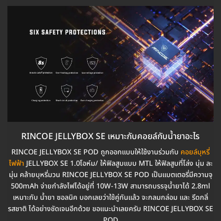
RINCOE JELLYBOX SE เหมาะกับคอยล์กับน้ำยาอะไร
RINCOE JELLYBOX SE POD ถูกออกแบบให้ใช้งานร่วมกับ
คอยล์บุหรี่
ไฟฟ้า
JELLYBOX SE 1.0โอห์ม/ ให้ฟิลสูบแบบ MTL ให้ฟิลสูบที่โล่ง นุ่ม ละ
มุ่น คล้ายบุหรี่มวน RINCOE JELLYBOX SE POD เป็นแบตเตอรี่มีความจุ
500mAh จ่ายกำลังไฟได้อยู่ที่ 10W-13W สามารถบรรจุน้ำยาได้ 2.8ml
เหมาะกับ น้ำยา ซอลนิค บอกเลยว่าใช้คู่กันแล้ว จะกลมกล่อม และ รีดกลิ่
รสชาติ ได้อย่างชัดเจนอีกด้วย ขอแนะนำเลยครับ RINCOE JELLYBOX SE
POD