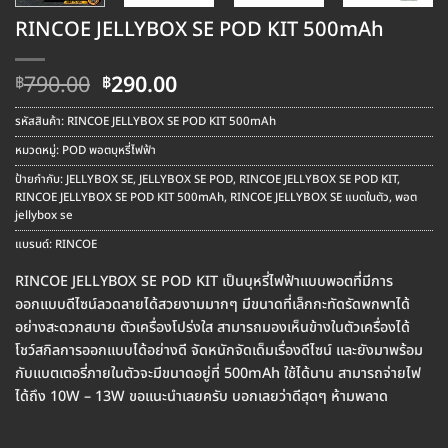
RINCOE JELLYBOX SE POD KIT 500mAh
Original
Current
790.00
290.00
฿
฿
price
price
was:
is:
รหัสสินค้า:
RINCOE JELLYBOX SE POD KIT 500mAh
฿790.00.
฿290.00.
หมวดหมู่:
POD พอตบุหรี่ไฟฟ้า
ป้ายกำกับ:
JELLYBOX SE
,
JELLYBOX SE POD
,
RINCOE JELLYBOX SE POD KIT
,
RINCOE JELLYBOX SE POD KIT 500mAh
,
RINCOE JELLYBOX SE แบตในตัว
,
พอต
jellybox se
แบรนด์:
RINCOE
RINCOE JELLYBOX SE POD KIT เป็นบุหรี่ไฟฟ้าแบบพอตที่มีการ
ออกแบบดีไซน์ลวดลายได้สวยงามมากๆ มีขนาดที่เล็กกะทัดรัดพกพาได้
อย่างสะดวกสบาย ตัวเครื่องโปร่งใส สามารถมองเห็นข้างในตัวเครื่องได้
โชว์สกิลการออกแบบได้อย่างดี จัดหนักจัดเด็มเรื่องดีไซน์ และยังมาพร้อม
กับแบตเตอรี่ภายในตัวจะมีขนาดอยู่ที่ 500mAh ใช้ได้นาน สามารถจ่ายไฟ
ได้ถึง 10W – 13W ขอแนะนำเลยครับ บอกเลยว่าดีสุดๆ ห้ามพลาด