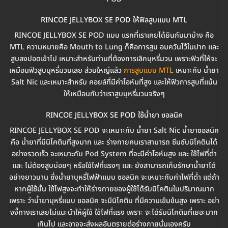
RINCOE JELLYBOX SE POD ให้ฟิลสูบแบบ MTL
RINCOE JELLYBOX SE POD แบบ แรกที่เราเคยได้ยินกันมาบ้าง คือ
MTL ความหมายคือ Mouth to Lung ก็คือการสูบ อมควันไว้ในปาก และ
สูบลงปอดเข้าไป เหมาะสำหรับท่านที่ต้องการเลิกบุหรี่มวน เพราะฟิวที่ให้จะ
เหมือนฟิวสูบบุหรี่มวนเลย ส่วนใหญ่แล้ว
การสูบแบบ MTL
เหมาะกับ น้ำยา
Salt Nic และเหมาะสำหรับ คอยล์ที่มีค่าโอห์มที่สูง และให้ฟิวการสูบที่แน้น
ให้เหมือนกับว่าเราสูบบุหรี่มวนจริงๆ
RINCOE JELLYBOX SE POD ใช้น้ำยา ซอลนิค
RINCOE JELLYBOX SE POD จะเหมาะกับ น้ำยา Salt Nic น้ำยาซอลนิค
คือ น้ำยาที่มีนิโคตินที่สูงมาก และ ร่างกายคนเราสามารถ ซึมซับนิโคตินได้
อย่างรวดเร็ว จะเหมาะกับ Pod System ที่จะมีค่าโอห์มสูง และ ใช้ไฟที่ต่ำ
และ ไม่ต้องสูบบ่อยๆ หรือใช้ไฟที่แรงๆ และ ยังสามารถเก็บรักษาน้ำยาได้
อย่างยาวนาน ซึ่งน้ำยาบุหรี่ไฟฟ้าแบบ ซอลนิค จะเหมาะกับค่าไฟที่ต่ำ แต่ถ้า
หากผู้ใช้นั้น ใช้ไฟสูงจะทำให้ร่างกายของผู้ใช้ได้รับนิโคตินในปริมาณมาก
เพราะ ว่าน้ำยาบุหรี่แบบ ซอลนิค จะมีนิโคติน ที่มีความเข้มข้นสูง เพราะ อย่า
งงี้ทางเราเลยไม่แนะนำให้ผู้ใช้ ใช้ไฟที่แรง เพราะ จะได้รับนิโคตินที่เยอะมาก
เกินไป และอาจจะส่งผลอันตรายต่อร่างกายนั่นเองครับ