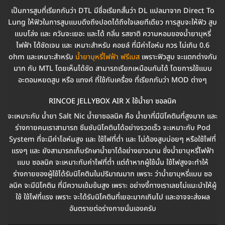
เป็นการสูบที่เรียกกันว่า DTL มีชื่อเรียกสั้นว่า DL แปลมาจาก Direct To
Lung ให้ฟิวในการสูบแบบดึงถึงปอดได้ถึงใจเลยทีเดียว การสูบจะให้ฟิว สูบ
แบบโล่ง และ ควันจะเยอะ และได้ กลิ่น รสชาติ ความหอมของน้ำยาบุหรี่
ไฟฟ้า ได้ชัดเจน และ เหมาะสำหรับ คอยล์ ที่มีค่าโอห์ม ควร ไม่เกิน 0.6
ohm และเหมาะสำหรับ
น้ำยาบุหรี่ไฟฟ้า ฟรีเบส
เพราะฟิวสูบ จะแตกต่างกัน
มาก กับ MTL โดยเห็นได้ชัด สามารถเรียกเหมือนกันได้ โดยการใช้แบบ
อะตอมหยดสูบ หรือ แทงค์ ที่ใช้กับเครื่อง ที่เรียกกันว่า MOD ต่างๆ
RINCOE JELLYBOX AIR X ใช้น้ำยา ซอลนิค
จะเหมาะกับ น้ำยา Salt Nic น้ำยาซอลนิค คือ น้ำยาที่มีนิโคตินที่สูงมาก และ
ร่างกายคนเราสามารถ ซึมซับนิโคตินได้อย่างรวดเร็ว จะเหมาะกับ Pod
System ที่จะมีค่าโอห์มสูง และ ใช้ไฟที่ต่ำ และ ไม่ต้องสูบบ่อยๆ หรือใช้ไฟที่
แรงๆ และ ยังสามารถเก็บรักษาน้ำยาได้อย่างยาวนาน ซึ่งน้ำยาบุหรี่ไฟฟ้า
แบบ ซอลนิค จะเหมาะกับค่าไฟที่ต่ำ แต่ถ้าหากผู้ใช้นั้น ใช้ไฟสูงจะทำให้
ร่างกายของผู้ใช้ได้รับนิโคตินในปริมาณมาก เพราะ ว่าน้ำยาบุหรี่แบบ ซอ
ลนิค จะมีนิโคติน ที่มีความเข้มข้นสูง เพราะ อย่างงี้ทางเราเลยไม่แนะนำให้ผู้
ใช้ ใช้ไฟที่แรง เพราะ จะได้รับนิโคตินที่เยอะมากเกินไป และอาจจะส่งผล
อันตรายต่อร่างกายนั่นเองครับ