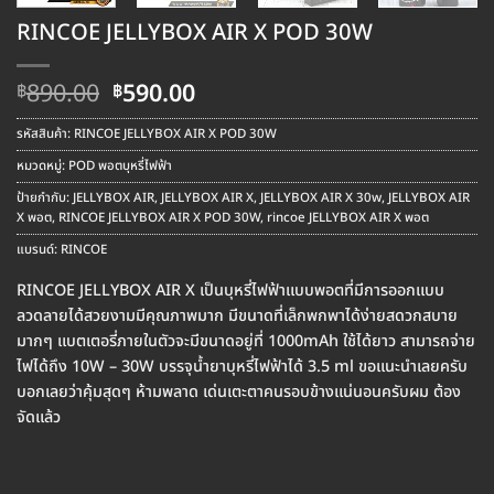
RINCOE JELLYBOX AIR X POD 30W
Original
Current
890.00
590.00
฿
฿
price
price
was:
is:
รหัสสินค้า:
RINCOE JELLYBOX AIR X POD 30W
฿890.00.
฿590.00.
หมวดหมู่:
POD พอตบุหรี่ไฟฟ้า
ป้ายกำกับ:
JELLYBOX AIR
,
JELLYBOX AIR X
,
JELLYBOX AIR X 30w
,
JELLYBOX AIR
X พอต
,
RINCOE JELLYBOX AIR X POD 30W
,
rincoe JELLYBOX AIR X พอต
แบรนด์:
RINCOE
RINCOE JELLYBOX AIR X เป็นบุหรี่ไฟฟ้าแบบพอตที่มีการออกแบบ
ลวดลายได้สวยงามมีคุณภาพมาก มีขนาดที่เล็กพกพาได้ง่ายสดวกสบาย
มากๆ แบตเตอรี่ภายในตัวจะมีขนาดอยู่ที่ 1000mAh ใช้ได้ยาว สามารถจ่าย
ไฟได้ถึง 10W – 30W บรรจุน้ำยาบุหรี่ไฟฟ้าได้ 3.5 ml ขอแนะนำเลยครับ
บอกเลยว่าคุ้มสุดๆ ห้ามพลาด เด่นเตะตาคนรอบข้างแน่นอนครับผม ต้อง
จัดแล้ว