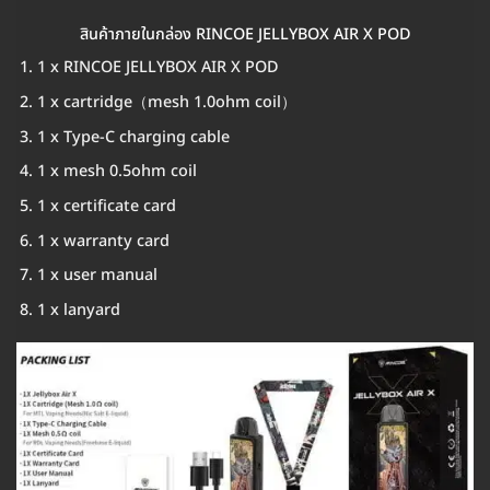
สินค้าภายในกล่อง RINCOE JELLYBOX AIR X POD
1 x RINCOE JELLYBOX AIR X POD
1 x cartridge（mesh 1.0ohm coil）
1 x Type-C charging cable
1 x mesh 0.5ohm coil
1 x certificate card
1 x warranty card
1 x user manual
1 x lanyard