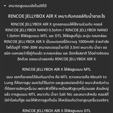
สามารถสูบแบบอัตโนมัติได้
RINCOE JELLYBOX AIR X เหมาะกับคอยล์กับน้ำยาอะไร
RINCOE JELLYBOX AIR X ถูกออกแบบให้ใช้งานร่วมกับ คอยล์
RINCOE JELLYBOX NANO 0.5ohm / RINCOE JELLYBOX NANO
1.0ohm ให้ฟิลสูบแบบ MTL และ DTL ให้ฟิลสูบที่นุ่ม ละมุ่น กลมกล่อม
RINCOE JELLYBOX AIR X เป็นแบตเตอรี่มีความจุ 1000mAh จ่ายกำลัง
ไฟได้อยู่ที่ 10W-30W สามารถบรรจุน้ำยาได้ 3.5ml เหมาะกับ น้ำยา ซอ
ลนิค บอกเลยว่าใช้คู่กันแล้ว จะกลมกล่อม และ รีดกลิ่รสชาติ ได้อย่างชัดเจน
อีกด้วย ขอแนะนำเลยครับ RINCOE JELLYBOX AIR X
RINCOE JELLYBOX AIR X ให้ฟิลสูบแบบ MTL
แบบ แรกที่เราเคยได้ยินกันมาบ้าง คือ MTL ความหมายคือ Mouth to
Lung ก็คือการสูบ อมควันไว้ในปาก และสูบลงปอดเข้าไป เหมาะสำหรับท่าน
ที่ต้องการเลิกบุหรี่มวน เพราะฟิวที่ให้จะเหมือนฟิวสูบบุหรี่มวนเลย ส่วนใหญ่
แล้ว การสูบแบบ MTL เหมาะกับ น้ำยา Salt Nic และเหมาะสำหรับ คอยล์ที่
มีค่าโอห์มที่สูง และให้ฟิวการสูบที่แน้น ให้เหมือนกับว่าเราสูบบุหรี่มวนจริงๆ
RINCOE JELLYBOX AIR X ให้ฟิลสูบแบบ DTL