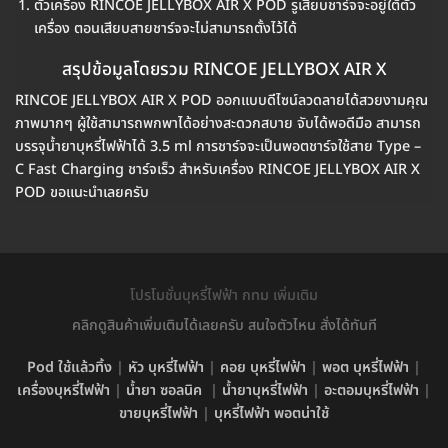
ตัวเครื่อง RINCOE JELLYBOX AIR X POD รูเสียบชาร์จจะอยู่ใต้ตัว
เครื่อง ตอนเสียบสายชาร์จจะไม่สามารถตั้งไว้ได้
สรุปข้อมูลโดยรวม RINCOE JELLYBOX AIR X
RINCOE JELLYBOX AIR X POD ออกแบบดีไซน์ลวดลายได้สวยงามคุณ
ภาพมากๆ ผู้ใช้สามารถพกพาได้อย่างสะดวกสบาย จับได้พอดีมือ สามารถ
บรรจุน้ำยาบุหรี่ไฟฟ้าได้ 3.5 ml การชาร์จจะเป็นพอตชาร์จใช้สาย Type –
C Fast Charging ชาร์จเร็ว สำหรับเครื่อง RINCOE JELLYBOX AIR X
POD ขอแนะนำเลยครับ
โปรโมชั่นบุหรี่ไฟฟ้า กทม เพิ่มเติม
คลิกดูสินค้าเพิ่มเติมได้เลยครับ สนใจตัวไหน สั่งได้ทันที
Pod ใช้แล้วทิ้ง
|
หัว บุหรี่ไฟฟ้า
|
คอย บุหรี่ไฟฟ้า
|
พอต บุหรี่ไฟฟ้า
|
เครื่องบุหรี่ไฟฟ้า
|
น้ำยา ซอลนิค
|
น้ำยาบุหรี่ไฟฟ้า
|
อะตอมบุหรี่ไฟฟ้า
|
ขายบุหรี่ไฟฟ้า
|
บุหรี่ไฟฟ้า พอตน่าใช้