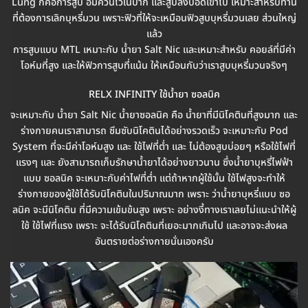
Lung ก็คือการสูบ อมควันไว้ในปาก และสูบลงปอดเข้าไป เหมาะสำหรับท่าน
ที่ต้องการเลิกบุหรี่มวน เพราะฟิวที่ให้จะเหมือนฟิวสูบบุหรี่มวนเลย ส่วนใหญ่
แล้ว
การสูบแบบ MTL เหมาะกับ น้ำยา Salt Nic และเหมาะสำหรับ คอยล์ที่มีค่า
โอห์มที่สูง และให้ฟิวการสูบที่แน้น ให้เหมือนกับว่าเราสูบบุหรี่มวนจริงๆ
RELX INFINITY ใช้น้ำยา ซอลนิค
จะเหมาะกับ น้ำยา Salt Nic น้ำยาซอลนิค คือ น้ำยาที่มีนิโคตินที่สูงมาก และ
ร่างกายคนเราสามารถ ซึมซับนิโคตินได้อย่างรวดเร็ว จะเหมาะกับ Pod
System ที่จะมีค่าโอห์มสูง และ ใช้ไฟที่ต่ำ และ ไม่ต้องสูบบ่อยๆ หรือใช้ไฟที่
แรงๆ และ ยังสามารถเก็บรักษาน้ำยาได้อย่างยาวนาน ซึ่งน้ำยาบุหรี่ไฟฟ้า
แบบ ซอลนิค จะเหมาะกับค่าไฟที่ต่ำ แต่ถ้าหากผู้ใช้นั้น ใช้ไฟสูงจะทำให้
ร่างกายของผู้ใช้ได้รับนิโคตินในปริมาณมาก เพราะ ว่าน้ำยาบุหรี่แบบ ซอ
ลนิค จะมีนิโคติน ที่มีความเข้มข้นสูง เพราะ อย่างงี้ทางเราเลยไม่แนะนำให้ผู้
ใช้ ใช้ไฟที่แรง เพราะ จะได้รับนิโคตินที่เยอะมากเกินไป และอาจจะส่งผล
อันตรายต่อร่างกายนั่นเองครับ