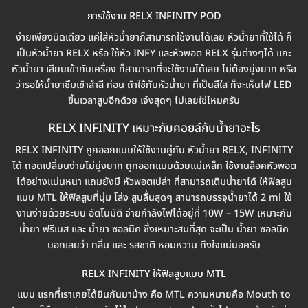
การใช้งาน RELX INFINITY POD
ง่ายเพียงนิดเดียว แค่ใส่หัวน้ำยาก็สามารถใช้งานได้เลย หัวน้ำยาที่ใช้ได้ ก็
เป็นหัวน้ำยา RELX หรือ ใช้หัว INFY และหัวพอต RELX รุ่นต่างๆได้ แกะ
หัวน้ำยา เสียบเข้ากับเครื่อง ก็สามารถที่จะใช้งานได้เลย ไม่ต้องยุ่งยาก หรือ
ว่ารอให้น้ำยาซึมเข้าสำลี ก่อน ถ้าใช้กับหัวน้ำยา ที่เป็นสีใส ก็จะเห็นไฟ LED
ขึ้นเวลาสูบอีกด้วย เจ๋งสุดๆ ไปเลยใช่ไหมครับ
RELX INFINITY เหมาะกับคอยล์กับน้ำยาอะไร
RELX INFINITY ถูกออกแบบให้ใช้งานคู่กับ หัวน้ำยา RELX, INFINITY
ได้ ถอดเปลี่ยนง่ายไม่ยุ่งยาก ถูกออกแบบด้วยแม่เหล็ก ใช้งานล็อคหัวพอต
ได้อย่างแน่นหนา แถมยังมี หัวพอตเปล่า ที่สามารถเติมน้ำยาได้ ให้ฟิลสูบ
แบบ MTL ให้ฟิลสูบที่นุ่ม โล่ง สูบลื่นสุดๆ สามารถบรรจุน้ำยาได้ 2 ml ใช้
งานง่ายด้วยระบบ อัตโนมัติ จ่ายกำลังไฟได้อยู่ที่ 10W – 15W เหมาะกับ
น้ำยา ฟรีเบส และ น้ำยา ซอลนิค ซึ่งเหมาะสมที่สุด จะเป็น น้ำยา ซอลนิค
บอกเลยว่า กลิ่น และ รสชาติ หอมหวาน ถึงใจแน่นอครับ
RELX INFINITY ให้ฟิลสูบแบบ MTL
แบบ แรกที่เราเคยได้ยินกันมาบ้าง คือ MTL ความหมายคือ Mouth to