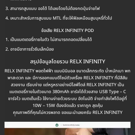
สามารถสูบแบบ ออโต้ ได้เลยโดยไม่ต้องกดปุ่มจ่ายไฟ
เหมาะสำหรับการสูบแบบ MTL ที่จะให้ฟิลเหมือนสูบบุหรี่ทั่วไป
ข้อเสีย RELX INFINITY POD
เป็นแบตเตอรี่ภายในตัว ไม่สามารถถอดเปลี่ยนได้
อาจมีอาการรั่วซึมเล็กน้อย
สรุปข้อมูลโดยรวม RELX INFINITY
RELX INFINITY พอตไฟฟ้า แบบมินิมอล ขนาดเล็กกระทัด น้ำหนักเบา พก
พาสะดวก และ มีการออกแบบดีไซน์ตัวเครื่อง RELX INFINITY ที่มีสีสัน
สวยงาม เรียบง่าย แต่หรูหราอย่างมีไลฟ์ไตล์ RELX INFINITY เป็น
แบตเตอรี่ภายในตัวขนาด 380mAh ชาร์จได้ด้วยสาย USB Type – C
ชาร์จไว แบตเต็มเร็ว ใช้งานง่ายด้วยระบบ อัตโนมัติ จ่ายกำลังไฟได้อยู่ที่
10W – 15W ต้องจัดแล้ว ราคาถูก สุดคุ้ม
คุุณภาพดีที่คุณไม่ควรพลาด ขอแนะนำเลยครับ RELX INFINITY