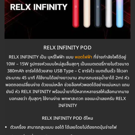
RELX INFINITY POD
RELX INFINITY เป็น บุหรี่ไฟฟ้า แบบ
พอตไฟฟ้า
ที่จ่ายกำลังไฟได้อยู่
10W – 15W รูปทรงหัวแบบใหม่สูบลื่นสุดๆ เป็นแบตเตอรี่ภายในตัวขนาด
380mAh ชาร์จได้ด้วยสาย USB Type – C ชาร์จไว แบตเต็มเร็ว ใช้เวลา
ประมาณ 45 นาที ก็ใช้งานได้อย่างยาวนาน สามารถบรรจุน้ำยาได้ 2ml หัว
พอตถอดเปลี่ยนง่าย ด้วยแม่เหล็ก ช่วยล็อคหัวพอตได้อย่างแน่นหนา แถม
ยังมี หัว RELX INFINITY พร้อมน้ำยาที่มีหลากหลายรสให้เเลือกมากมาย
บอกเลยว่า คุ้มสุดๆ ใช้งานง่าย พกพาสะดวก ขอแนะนำเลยครับ RELX
INFINITY
RELX INFINITY POD ดีไหม
ตัวเครื่อง สามารถสูบแบบ ออโต้ ได้เลยโดยไม่ต้องกดปุ่มจ่ายไฟ