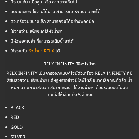
มีระบบสั่น เเมื่อสูบ หรือ ลากยาวเกินไป
แบตเตอรี่อึดใช้งานได้นาน สามารถชาร์จแบตเตอรี่ได้
ตัวเครื่องมีขนาดเล็ก สามารถจับได้อย่างพอดีมือ
ใช้งานง่าย เพียงแค่ใส่หัวน้ำยา
มีหัวพอตเปล่า ที่สามารถเติมน้ำยาได้
ใช้ร่วมกับ
หัวน้ำยา RELX
ได้
RELX INFINITY มีสีอะไรบ้าง
RELX INFINITY เป็นการออกแบบดีไซน์ตัวเครื่อง RELX INFINITY ที่มี
สีสันสวยงาม เรียบง่าย แต่หรูหราอย่างมีไลฟ์ไตล์ ขนาดเล็กกระทัดรัด น้ำ
หนักเบา พกพาสะดวก สบายกระเป๋า ใช้งานง่ายๆ ด้วยระบบอัตโนมัติ
แถมมีสีให้เลือกถึง 5 สี ดังนี้
BLACK
RED
GOLD
SILVER