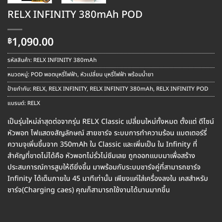
RELX INFINITY 380mAh POD
1,090.00
฿
รหัสสินค้า:
RELX INFINITY 380mAh
หมวดหมู่:
POD พอตบุหรี่ไฟฟ้า
,
หัวเปลี่ยน บุหรี่ไฟฟ้า พร้อมน้ำยา
ป้ายกำกับ:
RELX
,
RELX INFINITY
,
RELX INFINITY 380mAh
,
RELX INFINITY POD
แบรนด์:
RELX
เป็นรุ่นใหม่ล่าสุดต่อจากรุ่น RELX Classic เปลี่ยนใหม่ทั้งหมด ตั้งแต่ ดีไซน์
หัวพอท ไฟแสดงสัญลักษณ์ สายชาร์จ ระบบการทำความร้อน แบตเตอร์รี่
ความจุเพิ่มขึ้นจาก 350mAh ใน Classic และเพิ่มเป็น ใน Infinity ที่
สำคัญที่ขาดไม่ได้คือ หัวพอทไม่รั่วไม่ซึมเลย ถูกออกแบบมาเพื่อสร้าง
ประสบการณ์การสูบให้ดียิ่งขึ้น มาพร้อมกับระบบชาร์จคู่ที่สามารถชาร์จ
Infinity ได้เต็มภายใน 45 นาทีเท่านั้น เพียงแค่ใส่เครื่องลงใน เคสสำหรับ
ชาร์จ(Charging caes) คุณก็สามารถใช้งานได้นานมากขึ้น