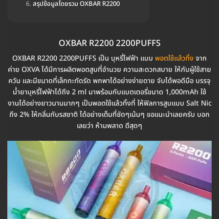
สรุปข้อมูลโดยรวม OXBAR R2200
OXBAR R2200 2200PUFFS
OXBAR R2200 2200PUFFS เป็น บุหรี่ไฟฟ้า แบบ
พอตใช้แล้วทิ้ง
จาก
ค่าย OXVA ได้มีการผลิตพอตสูบที่อำนวย ความสะดวกสบาย ให้กับผู้ใช้สาย
ควัน และมีขนาดที่เล็กกะทัดรัด พกพาได้อย่างง่ายดาย จับได้พอดีมือ บรรจุ
น้ำยาบุหรี่ไฟฟ้าได้ถึง 2 ml มาพร้อมกับแบตเตอรี่ขนาด 1,000mAh ใช้
งานได้อย่างยาวนานมากๆ เป็นพอตใช้แล้วทิ้งที่ ให้ฟิลการสูบแบบ Salt Nic
ถึง 2% ให้กลิ่นกับรสชาติ ได้อย่างเต็มที่ชัดๆเน้นๆ ขอแนะนำเลยครับ บอก
เลยว่า ห้ามพลาด ดีสุดๆ