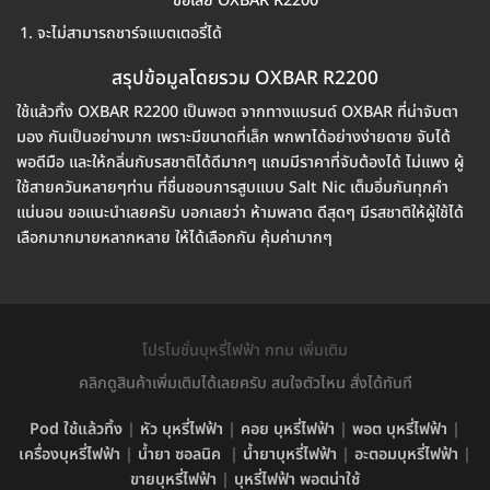
ข้อเสีย OXBAR R2200
จะไม่สามารถชาร์จแบตเตอรี่ได้
สรุปข้อมูลโดยรวม OXBAR R2200
ใช้แล้วทิ้ง OXBAR R2200 เป็นพอต จากทางแบรนด์ OXBAR ที่น่าจับตา
มอง กันเป็นอย่างมาก เพราะมีขนาดที่เล็ก พกพาได้อย่างง่ายดาย จับได้
พอดีมือ และให้กลิ่นกับรสชาติได้ดีมากๆ แถมมีราคาที่จับต้องได้ ไม่แพง ผู้
ใช้สายควันหลายๆท่าน ที่ชื่นชอบการสูบแบบ Salt Nic เต็มอิ่มกันทุกคำ
แน่นอน ขอแนะนำเลยครับ บอกเลยว่า ห้ามพลาด ดีสุดๆ มีรสชาติให้ผู้ใช้ได้
เลือกมากมายหลากหลาย ให้ได้เลือกกัน คุ้มค่ามากๆ
โปรโมชั่นบุหรี่ไฟฟ้า กทม เพิ่มเติม
คลิกดูสินค้าเพิ่มเติมได้เลยครับ สนใจตัวไหน สั่งได้ทันที
Pod ใช้แล้วทิ้ง
|
หัว บุหรี่ไฟฟ้า
|
คอย บุหรี่ไฟฟ้า
|
พอต บุหรี่ไฟฟ้า
|
เครื่องบุหรี่ไฟฟ้า
|
น้ำยา ซอลนิค
|
น้ำยาบุหรี่ไฟฟ้า
|
อะตอมบุหรี่ไฟฟ้า
|
ขายบุหรี่ไฟฟ้า
|
บุหรี่ไฟฟ้า พอตน่าใช้