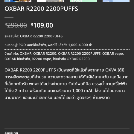
OXBAR R2200 2200PUFFS
Original
Current
290.00
109.00
฿
฿
price
price
was:
is:
รหัสสินค้า:
OXBAR R2200 2200PUFFS
฿290.00.
฿109.00.
หมวดหมู่:
POD พอตใช้แล้วทิ้ง
,
พอตใช้แล้วทิ้ง 1,000-4,000 คำ
ป้ายกำกับ:
OXBAR
,
OXBAR R2200
,
OXBAR R2200 2200PUFFS
,
OXBAR vape
,
OXBAR ใช้แล้วทิ้ง
,
R2200 vape
,
ใช้แล้วทิ้ง OXBAR R2200
OXBAR R2200 2200PUFFS เป็นพอตที่ใช้แล้วทิ้งจากค่าย OXVA ได้มี
การผลิตพอตสูบที่อำนวย ความสะดวกสบาย ให้กับผู้ใช้สายควัน และมีขนาด
ที่เล็กกะทัดรัด พกพาได้อย่างง่ายดาย จับได้พอดีมือ บรรจุน้ำยาบุหรี่ไฟฟ้า
ได้ถึง 2 ml มาพร้อมกับแบตเตอรี่ขนาด 1,000 mAh ใช้งานได้อย่างยาว
นานมากๆ ขอแนะนำเลยครับ บอกได้เลยว่า สุดจริงๆ ห้ามพลาด
คำอธิบาย