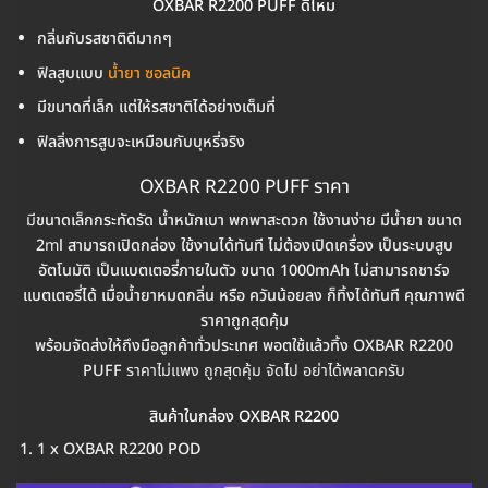
OXBAR R2200 PUFF ดีไหม
กลิ่นกับรสชาติดีมากๆ
ฟิลสูบแบบ
น้ำยา ซอลนิค
มีขนาดที่เล็ก แต่ให้รสชาติได้อย่างเต็มที่
ฟิลลิ่งการสูบจะเหมือนกับบุหรี่จริง
OXBAR R2200 PUFF ราคา
มี
ขนาดเล็กกระทัดรัด น้ำหนักเบา พกพาสะดวก ใช้งานง่าย มีน้ำยา ขนาด
2
m
l สามารถเปิดกล่อง ใช้งานได้ทันที ไม่ต้องเปิดเครื่อง เป็นระบบสูบ
อัตโนมัติ เป็นแบตเตอรี่ภายในตัว ขนาด 1000mAh ไม่สามารถชาร์จ
แบตเตอรี่ได้ เมื่อน้ำยาหมดกลิ่น หรือ ควันน้อยลง ก็ทิ้งได้ทันที คุณภาพดี
ราคาถูกสุดคุ้ม
พร้อมจัดส่งให้ถึงมือลูกค้าทั่วประเทศ พอตใช้แล้วทิ้ง OXBAR R2200
PUFF
ราคาไม่แพง ถูกสุดคุ้ม จัดไป อย่าได้พลาดครับ
สินค้าในกล่อง OXBAR R2200
1 x OXBAR R2200 POD