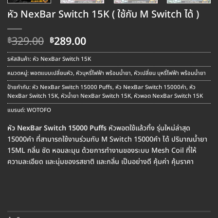
หัว NexBar Switch 15K ( ใช้กับ M Switch ได้ )
Original
Current
329.00
289.00
฿
฿
price
price
was:
is:
รหัสสินค้า:
หัว NexBar Switch 15K
฿329.00.
฿289.00.
หมวดหมู่:
พอตแบบเปลี่ยนหัว
,
หัวบุหรี่ไฟฟ้า พร้อมน้ำยา
,
หัวเปลี่ยน บุหรี่ไฟฟ้า พร้อมน้ำยา
ป้ายกำกับ:
หัว NexBar Switch 15000 Puffs
,
หัว NexBar Switch 15000คำ
,
หัว
NexBar Switch 15K
,
หัวน้ำยา NexBar Switch 15K
,
หัวพอต NexBar Switch 15K
แบรนด์:
WOTOFO
หัว NexBar Switch 15000 Puffs
หัวพอตใช้แล้วทิ้ง รุ่นใหม่ล่าสุด
15000คำ ที่สามารถใช้งานร่วมกับ M Switch 15000คำ ได้ ปริมาณน้ำยา
15ML กลิ่น ชัด หอมละมุน ด้วยการทำงานของระบบ Mesh Coil ที่ให้
ความละเอียด และนุ่มของรสชาติ และกลิ่น เป็นอย่างดี คุ้มค่า คุ้มราคา