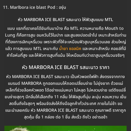
Marlbora ice blast Pod : องุ่น
หัว MARBORA ICE BLAST รสมะนาว ให้ฟิวสูบแบบ MTL
แบบ แรกที่เราเคยได้ยินกันมาบ้าง คือ MTL ความหมายคือ Mouth to
Lung ก็คือการสูบ อมควันไว้ในปาก และสูบลงปอดเข้าไป เหมาะสำหรับท่าน
ที่ต้องการเลิกบุหรี่มวน เพราะฟิวที่ให้จะเหมือนฟิวสูบบุหรี่มวนเลย ส่วนใหญ่
แล้ว การสูบแบบ MTL เหมาะกับ
น้ำยา ซอลนิค
และเหมาะสำหรับ คอยล์ที่มี
ค่าโอห์มที่สูง และให้ฟิวการสูบที่แน้น ให้เหมือนกับว่าเราสูบบุหรี่มวนจริงๆ
หัว MARBORA ICE BLAST รสมะนาว ราคา
หัว MARBORA ICE BLAST รสมะนาว เป็นหัวพอตไฟฟ้า ส่งตรงจากทาง
แบรนด์ MARBORA ถูกออกแบบให้ถอดเปลี่ยนง่าย ไม่ยุ่งยาก ด้วยแม่
เหล็กที่ช่วยล็อคหัวพอต ได้อย่างแน่นหนา ไม่หลุด ไม่หลวมง่าย แต่ดึงเเปลี่
ยนง่ายสุดๆ มีกลิ่นให้เลือกถึง 11 กลิ่น ให้ฟิลสูบที่นุ่ม ละมุ่น หอมหวาน เย็น
สดชื่นถึงใจสุดๆ พร้อมจัดส่งให้ถึงมือลูกค้าทั่วประเทศ ภายในไม่ช้า ขอ
แนะนำเลยครับ หัว MARBORA ICE BLAST รสมะนาว คุณภาพดี ราคาถูก
สุดคุ้ม ซื้อ 1 กล่อง ต่อ 1 ชิ้น ส่งเร็ว ถึงไว อย่ารอช้า