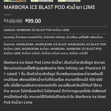
MARBORA ICE BLAST POD หัวน้ำยา LIME
Original
Current
120.00
99.00
฿
฿
price
price
was:
is:
รหัสสินค้า:
MARBORA ICE BLAST POD หัวน้ำยา LIME
฿120.00.
฿99.00.
หมวดหมู่:
น้ำยาพอต ซอลนิคทั่วไป
,
หัวสำหรับ Infinity
,
หัวเปลี่ยน บุหรี่ไฟฟ้า พร้อมน้ำยา
ป้ายกำกับ:
MAERLBORA
,
MAERLBORA ICE BLAST
,
MAERLBORA ICE BLAST POD
หัวน้ำยา LIME
,
MAERLBORA หัวน้ำยา
,
MARBORA
,
MARBORA ICE BLAST POD
หัวน้ำยา LIME
,
หัวน้ำยา มาโบร่า
,
หัวน้ำยา มาโบร่า มะนาว
,
หัวน้ำยา มาโบโล้
Marbora ice blast Pod Lime หัวน้ำยา เป็นหัวน้ำยาสำเร็จรูป สามารถ
ใช้งานร่วมกับบุหรี่ไฟฟ้ารุ่นสุดฮิตอย่าง Relx Infinity และ Phantom ได้
1 กล่องมี 1 ชิ้น เป็นหัวน้ำยาสำเร็จรูป ที่มาพร้อมคอยล์และน้ำยาพร้อมใช้
งานได้เลย เพียงแค่ใส่หัวน้ำยาไปที่ตัวเครื่อง สามารถใช้งานได้ 450-600
ครั้ง เมื่อใช้งานเสร็จสามารถถอดหัวทิ้ง และเปลี่ยนหัวใหม่ได้ทันที ใช้งาน
ง่าย สะดวก ไม่มีกลิ่นเผาไหม้ ไม่มีสารเคมี ดีกว่าการสูบบุหรี่จริง มีเพียงแค่
สารนิโคตินเท่านั้น สามารถใช้ได้จริงในชีวิตประจำวัน Marlbora ice blast
Pod หัวน้ำยา Lime