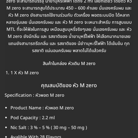
zero จะสามารถบรรจุ น้ำยาบุหรี่ไฟฟ้า ได้ถึง 2 ml เลยทีเดียว โดยตัว หัว
M zero จะสามารถสูบได้ประมาณ 450 – 600 คำเลย นั่นเองครับผม และ
หัว M zero ยังสามารถใช้งานร่วมกับ ตัวเครื่อง พอตระบบปิด ได้หลาก
หลายรุ่นเลย นั่นเองครับผม และ หัว M zero จะเหมาะสำหรับ การสูบแบบ
MTL ที่จะให้ฟิลในการสูบ เหมือนสูบบุหรี่จริงๆเลย นั่นเองครับผม และ หัว
M zero ยังมีกลิ่น และ รสชาติของ น้ำยาบุหรี่ไฟฟ้า ให้เลือกมากมายเลย
แถมยังสามารถรีดกลิ่น และ รสชาติของ น้ยำาบุหะรี่ไฟฟ้า ได้เข้มข้น ทุก
รสชาติ แน่นอนครับผม พลาดไม่ได้แล้วครับ
สินค้าในกล่อง หัวเติม M zero
1 X หัว M zero
คุณสมบัติของ หัว M zero
Specification : หัวพอต M zero
Product Name : หัวพอต M zero
Pod Capacity : 2.2 ml
Nic Salt : 3 % – 5 % ( 30 mg – 50 mg )
Avalible With 28 Flavors