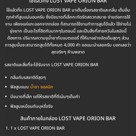
ใช้แล้วทิ้ง LOST VAPE ORION BAR
ใช้แล้วทิ้ง LOST VAPE ORION BAR มาเต็มเรื่องรสชาติและกลิ่น เต็มอิ่ม
ทุกคำที่สูบแน่นอนครับ ซึ่งมีขนาดที่เล็กกะทัดรัดสดวกสบาย ง่ายต่อการใช้
งาน เพียงแค่แกะออกจากกล่อง ก็สามารถใช้งานทำการสูบได้แล้ว ใช้ง่ายไม่
ยุ่งยาก เป็นอะไรที่ฮิตกันมากๆในตอนนี้ และเป็นสิ่งที่สายควันในสมัยนี้
ต้องการ ปริมาณความจุน้ำยากับแบตเตอรี่ ที่ให้มาอย่างจัดเต็มสุดๆ ส่วน
การสูบนั้นจะสามารถสูบได้ทั้งหมด 4,000 คำ ขอแนะนำเลยครับ บอกเลยว่า
สุดจริงๆ ห้ามพลาด
รสชาติและสิ่งที่จะได้รับจาก LOST VAPE ORION BAR
กลิ่นกับรสชาติดีสุดๆ
ฟิลสูบแบบ
น้ำยา ซอลนิค
มีขนาดที่เล็ก แต่ให้รสชาติที่ดีเน้นๆเต็มคำ
ฟิลสูบเหมือนกับบุหรี่จริง
สินค้าภายในกล่อง LOST VAPE ORION BAR
1 x LOST VAPE ORION BAR