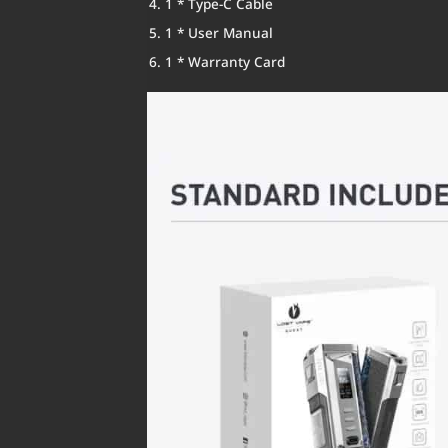
1 * Type-C Cable
1 * User Manual
1 * Warranty Card