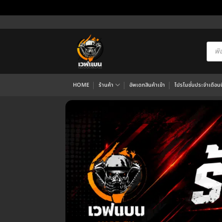
ข้าม
ไป
ยัง
Produ
searc
เนื้อหา
HOME
ร้านค้า
อัพเดทสินค้าเข้า
โปรโมชั่นประจำเดือนนี