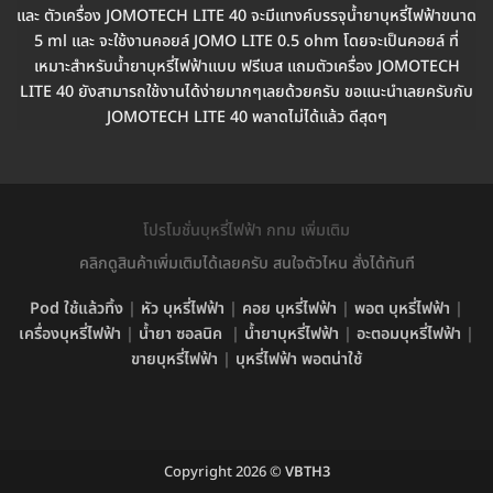
และ ตัวเครื่อง JOMOTECH LITE 40 จะมีแทงค์บรรจุน้ำยาบุหรี่ไฟฟ้าขนาด
5 ml และ จะใช้งานคอยล์ JOMO LITE 0.5 ohm โดยจะเป็นคอยล์ ที่
เหมาะสำหรับน้ำยาบุหรี่ไฟฟ้าแบบ ฟรีเบส แถมตัวเครื่อง JOMOTECH
LITE 40 ยังสามารถใช้งานได้ง่ายมากๆเลยด้วยครับ ขอแนะนำเลยครับกับ
JOMOTECH LITE 40 พลาดไม่ได้แล้ว ดีสุดๆ
โปรโมชั่นบุหรี่ไฟฟ้า กทม เพิ่มเติม
คลิกดูสินค้าเพิ่มเติมได้เลยครับ สนใจตัวไหน สั่งได้ทันที
Pod ใช้แล้วทิ้ง
|
หัว บุหรี่ไฟฟ้า
|
คอย บุหรี่ไฟฟ้า
|
พอต บุหรี่ไฟฟ้า
|
เครื่องบุหรี่ไฟฟ้า
|
น้ำยา ซอลนิค
|
น้ำยาบุหรี่ไฟฟ้า
|
อะตอมบุหรี่ไฟฟ้า
|
ขายบุหรี่ไฟฟ้า
|
บุหรี่ไฟฟ้า พอตน่าใช้
Copyright 2026 ©
VBTH3