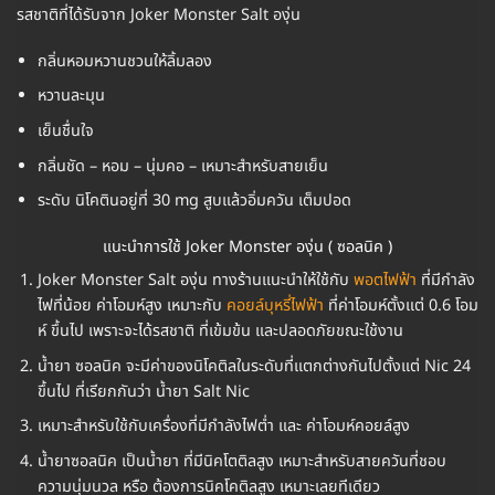
รสชาติที่ได้รับจาก Joker Monster Salt องุ่น
กลิ่นหอมหวานชวนให้ลิ้มลอง
หวานละมุน
เย็นชื่นใจ
กลิ่นชัด – หอม – นุ่มคอ – เหมาะสำหรับสายเย็น
ระดับ นิโคตินอยู่ที่ 30 mg สูบแล้วอิ่มควัน เต็มปอด
แนะนำการใช้ Joker Monster องุ่น ( ซอลนิค )
Joker Monster Salt องุ่น ทางร้านแนะนำให้ใช้กับ
พอตไฟฟ้า
ที่มีกำลัง
ไฟที่น้อย ค่าโอมห์สูง เหมาะกับ
คอยล์บุหรี่ไฟฟ้า
ที่ค่าโอมห์ตั้งแต่ 0.6 โอม
ห์ ขึ้นไป เพราะจะได้รสชาติ ที่เข้มข้น และปลอดภัยขณะใช้งาน
น้ำยา ซอลนิค จะมีค่าของนิโคติลในระดับที่แตกต่างกันไปตั้งแต่ Nic 24
ขึ้นไป ที่เรียกกันว่า น้ำยา Salt Nic
เหมาะสำหรับใช้กับเครื่องที่มีกำลังไฟต่ำ และ ค่าโอมห์คอยล์สูง
น้ำยาซอลนิค เป็นน้ำยา ที่มีนิคโตติลสูง เหมาะสำหรับสายควันที่ชอบ
ความนุ่มนวล หรือ ต้องการนิคโคติลสูง เหมาะเลยทีเดียว