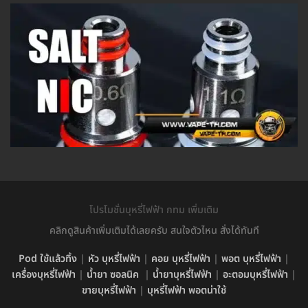
โปรโมชั่นบุหรี่ไฟฟ้า กทม เพิ่มเติม
คลิกดูสินค้าเพิ่มเติมได้เลยครับ สนใจตัวไหน สั่งได้ทันที
Pod ใช้แล้วทิ้ง
|
หัว บุหรี่ไฟฟ้า
|
คอย บุหรี่ไฟฟ้า
|
พอต บุหรี่ไฟฟ้า
|
เครื่องบุหรี่ไฟฟ้า
|
น้ำยา ซอลนิค
|
น้ำยาบุหรี่ไฟฟ้า
|
อะตอมบุหรี่ไฟฟ้า
|
ขายบุหรี่ไฟฟ้า
|
บุหรี่ไฟฟ้า พอตน่าใช้