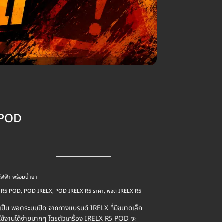
 POD
ent
e
.00.
ี่ไฟฟ้า พร้อมน้ำยา
 R5 POD
,
POD IRELX
,
POD IRELX R5 ราคา
,
พอต IRELX R5
ป็น พอตระบบปิด จากทางแบรนด์ IRELX ที่มีขนาดเล็ก
ใช้งานได้ง่ายมากๆ โดยตัวเครื่อง IRELX R5 POD จะ