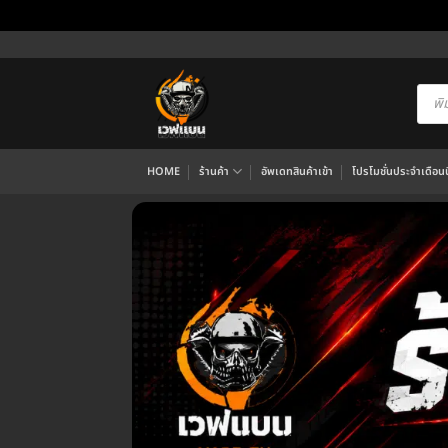
ข้าม
ไป
ยัง
Produ
searc
เนื้อหา
HOME
ร้านค้า
อัพเดทสินค้าเข้า
โปรโมชั่นประจำเดือนนี