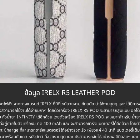
ข้อมูล IRELX R5 LEATHER POD
ตไฟฟ้า จากทางแบรนด์ IRELX ที่มีดีไซน์สวยงาม ทันสมัย น่าใช้งานสุดๆ และ ได้่มี
ังสวามารถใช้งานได้ง่ายมกาๆ โดยตัวเครื่อง IRELX R5 POD จะสามารถสูบแบบ ออโต้ ได
ัวน้ำยา INFINITY ได้อีกด้วย โดยตัวเครื่อง IRELX R5 POD จะเหมาะสำหรับ น้ำยาบุ
ที่อยู่ภายในตัวเครื่องขนาด 400 mAh และ จะสามารถชาร์จแบตเตอรี่ได้อีกด้วย โดยต
 Charge ที่สามารถชาร์จแบตเตอรี่ได้อย่างรวดเร็ว เพียวแค่ 40 นาที แบตเตอรี่เต็ม
ะมาพร้อมกับเคส หนังสัตว์ ที่สวยงามสุด และ ยังสามารถจับได้อย่างพอดีมือสุดๆ และ 