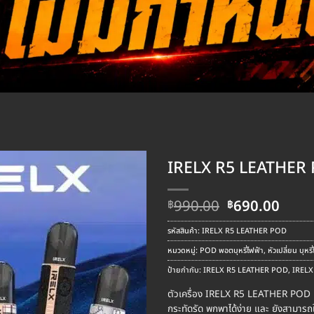
IRELX R5 LEATHER
Original
Curr
990.00
690.00
฿
฿
price
pric
was:
is:
รหัสสินค้า:
IRELX R5 LEATHER POD
฿990.00.
฿690
หมวดหมู่:
POD พอตบุหรี่ไฟฟ้า
,
หัวเปลี่ยน บุหร
ป้ายกำกับ:
IRELX R5 LEATHER POD
,
IRELX
ตัวเครื่อง IRELX R5 LEATHER POD เ
กระทัดรัด พกพาได้ง่าย และ ยังสามารถ