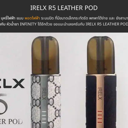
IRELX R5 LEATHER POD
บุหรี่ไฟฟ้า แ
บบ
พอตไฟฟ้า
ระบบปิด ที่มีขนาดเล็กกระทัดรัด พกพาได้ง่าย และ ยังสาม
กับ หัวน้ำยา I
NFINITY ได้อีกด้วย ขอแนะนำเลยครับกับ IRELX R5 LEATHER POD พ