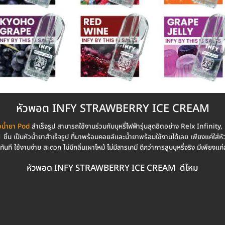
หัวพอต INFY STRAWBERRY ICE CREAM
วน้ำยา Pod
สำเร็จรูป สามารถใช้งานร่วมกับบุหรี่ไฟฟ้ารุ่นสุดฮิตอย่าง Relx Inf
ป็นหัวน้ำยาสำเร็จรูป ที่มาพร้อมคอยล์และน้ำยาพร้อมใช้งานได้เลย เพียงแค่ใส่หัวน้ำ
นที ใช้งานง่าย สะดวก ไม่มีกลิ่นเผาไหม้ ไม่มีสารเคมี ดีกว่าการสูบบุหรี่จริง มีเพียงแค
หัวพอต INFY STRAWBERRY ICE CREAM ดีไหม