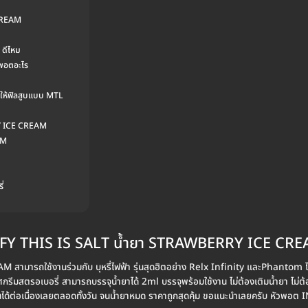
CREAM
ดีไหม
พอตอะไร
ห้ฟิลสูบแบบ MTL
Y ICE CREAM
AM
่
FY THIS IS SALT น้ำยา STRAWBERRY ICE CR
ารถใช้งานร่วมกับ บุหรี่ไฟฟ้า รุ่นสุดฮิตอย่าง Relx Infinity และPhantom ได
ีมสตรอเบอรี่ สามารถบรรจุน้ำยาได้ 2ml บรรจุพร้อมใช้งาน ไม่ต้องเติมน้ำยา ไม่ต้องเ
นได้ต่อเนื่องเลยตลอดทั้งวัน จนน้ำยาหมด ราคาถูกสุดคุ้ม ขอแนะนำเลยครับ หัวพอต 