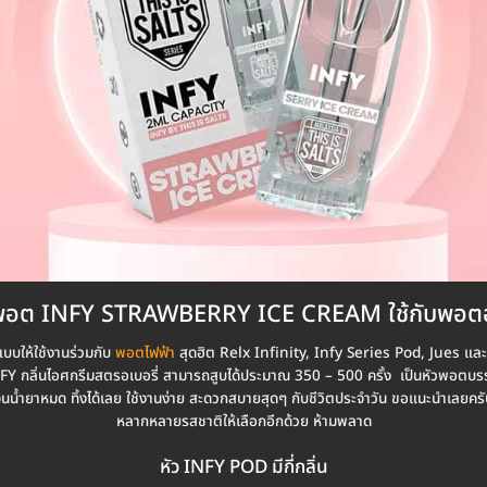
พอต INFY STRAWBERRY ICE CREAM ใช้กับพอต
ให้ใช้งานร่วมกับ
พอตไฟฟ้า
สุดฮิต Relx Infinity, Infy Series Pod, Jues และเครื
 INFY กลิ่นไอศกรีมสตรอเบอรี่ สามารถสูบได้ประมาณ 350 – 500 ครั้ง เป็นหัวพอตบรร
้จนน้ำยาหมด ทิ้งได้เลย ใช้งานง่าย สะดวกสบายสุดๆ กับชีวิตประจำวัน ขอแนะนำเลยครั
หลากหลายรสชาติให้เลือกอีกด้วย ห้ามพลาด
หัว INFY POD มีกี่กลิ่น