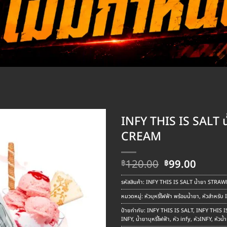
INFY THIS IS SALT
CREAM
Original
Curre
120.00
99.00
฿
฿
price
price
was:
is:
รหัสสินค้า:
INFY THIS IS SALT น้ำยา STRA
฿120.00.
฿99.00
หมวดหมู่:
หัวบุหรี่ไฟฟ้า พร้อมน้ำยา
,
หัวสำหรับ 
ป้ายกำกับ:
INFY THIS IS SALT
,
INFY THIS 
INFY
,
น้ำยาบุหรี่ไฟฟ้า
,
หัว infy
,
หัวINFY
,
หัวน้