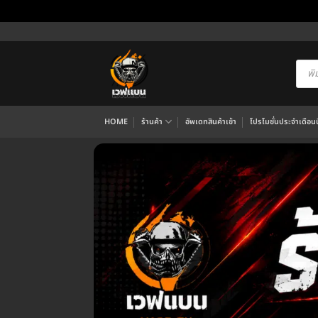
ข้าม
ไป
ยัง
Produ
searc
เนื้อหา
HOME
ร้านค้า
อัพเดทสินค้าเข้า
โปรโมชั่นประจำเดือนนี