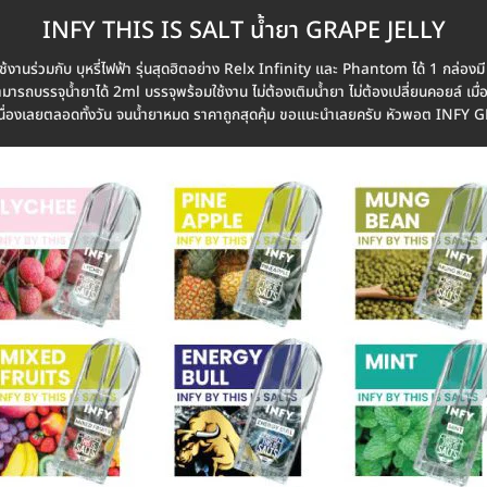
INFY THIS IS SALT น้ำยา GRAPE JELLY
นร่วมกับ บุหรี่ไฟฟ้า รุ่นสุดฮิตอย่าง Relx Infinity และ Phantom ได้ 1 กล่อง
มารถบรรจุน้ำยาได้ 2ml บรรจุพร้อมใช้งาน ไม่ต้องเติมน้ำยา ไม่ต้องเปลี่ยนคอยล์ เมื่
อเนื่องเลยตลอดทั้งวัน จนน้ำยาหมด ราคาถูกสุดคุ้ม ขอแนะนำเลยครับ หัวพอต INFY