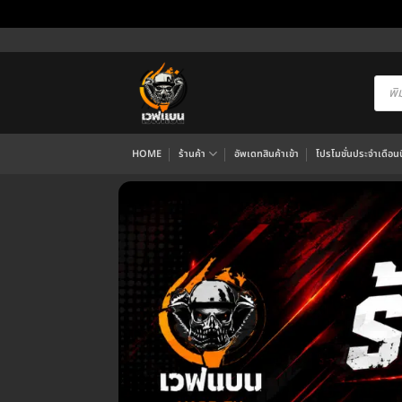
ข้าม
ไป
ยัง
Produ
searc
เนื้อหา
HOME
ร้านค้า
อัพเดทสินค้าเข้า
โปรโมชั่นประจำเดือนนี