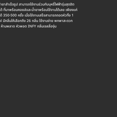
สำเร็จรูป สามารถใช้งานร่วมกับบุหรี่ไฟฟ้ารุ่นสุดฮิต
 ที่มาพร้อมคอยล์และน้ำยาพร้อมใช้งานได้เลย เพียงแค่
นได้ 350-500 ครั้ง เมื่อใช้งานเสร็จสามารถถอดหัวทิ้ง 1
l มีกลิ่นให้เลือกถึง 26 กลิ่น ใช้งานง่าย พกพาสะดวก
ห้ามพลาด หัวพอต INFY กลิ่นเจลลี่องุ่น