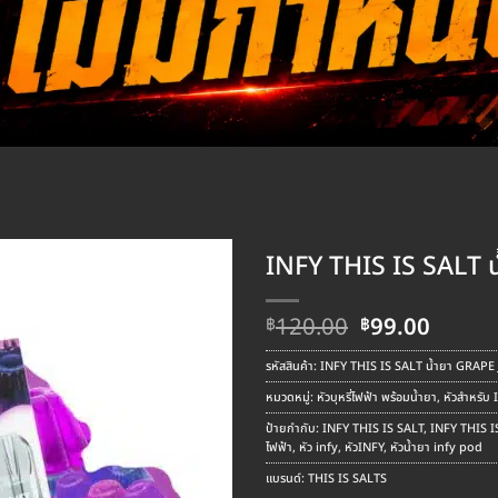
INFY THIS IS SALT 
Original
Curre
120.00
99.00
฿
฿
price
price
was:
is:
รหัสสินค้า:
INFY THIS IS SALT น้ำยา GRAPE
฿120.00.
฿99.00
หมวดหมู่:
หัวบุหรี่ไฟฟ้า พร้อมน้ำยา
,
หัวสำหรับ 
ป้ายกำกับ:
INFY THIS IS SALT
,
INFY THIS I
ไฟฟ้า
,
หัว infy
,
หัวINFY
,
หัวน้ำยา infy pod
แบรนด์:
THIS IS SALTS