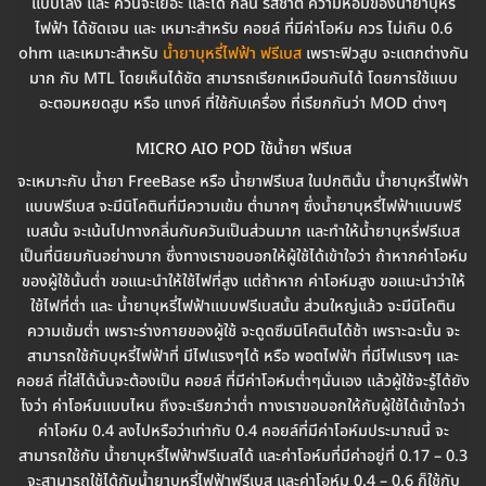
แบบโล่ง และ ควันจะเยอะ และได้ กลิ่น รสชาติ ความหอมของน้ำยาบุหรี่
ไฟฟ้า ได้ชัดเจน และ เหมาะสำหรับ คอยล์ ที่มีค่าโอห์ม ควร ไม่เกิน 0.6
ohm และเหมาะสำหรับ
น้ำยาบุหรี่ไฟฟ้า ฟรีเบส
เพราะฟิวสูบ จะแตกต่างกัน
มาก กับ MTL โดยเห็นได้ชัด สามารถเรียกเหมือนกันได้ โดยการใช้แบบ
อะตอมหยดสูบ หรือ แทงค์ ที่ใช้กับเครื่อง ที่เรียกกันว่า MOD ต่างๆ
MICRO AIO POD ใช้น้ำยา ฟรีเบส
จะเหมาะกับ น้ำยา FreeBase หรือ น้ำยาฟรีเบส ในปกตินั้น น้ำยาบุหรี่ไฟฟ้า
แบบฟรีเบส จะมีนิโคตินที่มีความเข้ม ต่ำมากๆ ซึ่งน้ำยาบุหรี่ไฟฟ้าแบบฟรี
เบสนั้น จะเน้นไปทางกลิ่นกับควันเป็นส่วนมาก และทำให้น้ำยาบุหรี่ฟรีเบส
เป็นที่นิยมกันอย่างมาก ซึ่งทางเราขอบอกให้ผู้ใช้ได้เข้าใจว่า ถ้าหากค่าโอห์ม
ของผู้ใช้นั้นต่ำ ขอแนะนำให้ใช้ไฟที่สูง แต่ถ้าหาก ค่าโอห์มสูง ขอแนะนำว่าให้
ใช้ไฟที่ต่ำ และ น้ำยาบุหรี่ไฟฟ้าแบบฟรีเบสนั้น ส่วนใหญ่แล้ว จะมีนิโคติน
ความเข้มต่ำ เพราะร่างกายของผู้ใช้ จะดูดซึมนิโคตินได้ช้า เพราะฉะนั้น จะ
สามารถใช้กับบุหรี่ไฟฟ้าที่ มีไฟแรงๆได้ หรือ พอตไฟฟ้า ที่มีไฟแรงๆ และ
คอยล์ ที่ใส่ได้นั้นจะต้องเป็น คอยล์ ที่มีค่าโอห์มต่ำๆนั่นเอง แล้วผู้ใช้จะรู้ได้ยัง
ไงว่า ค่าโอห์มแบบไหน ถึงจะเรียกว่าต่ำ ทางเราขอบอกให้กับผู้ใช้ได้เข้าใจว่า
ค่าโอห์ม 0.4 ลงไปหรือว่าเท่ากับ 0.4 คอยล์ที่มีค่าโอห์มประมาณนี้ จะ
สามารถใช้กับ น้ำยาบุหรี่ไฟฟ้าฟรีเบสได้ และค่าโอห์มที่มีค่าอยู่ที่ 0.17 – 0.3
จะสามารถใช้ได้กับน้ำยาบุหรี่ไฟฟ้าฟรีเบส และค่าโอห์ม 0.4 – 0.6 ก็ใช้กับ