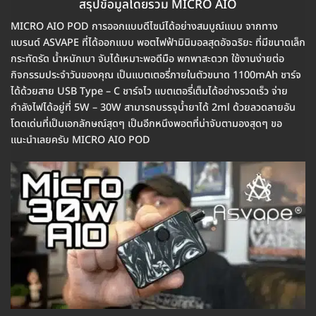
สรุปข้อมูลโดยรวม MICRO AIO
MICRO AIO POD การออกแบบดีไซน์ได้อย่างสมบูณ์แบบ จากทาง
แบรนด์ ASVAPE ที่ได้ออกแบบ พอตไฟฟ้ามินิมอลสุดอัจฉริยะ ที่มีขนาดเล็ก
กระทัดรัด น้ำหนักเบา จับได้เหมาะพอดีมือ พกพาสะดวก ใช้งานง่ายต่อ
กิจกรรมประจำวันของคุณ เป็นแบตเตอรี่ภายในตัวขนาด 1100mAh ชาร์จ
ได้ด้วยสาย USB Type – C ชาร์จไว แบตเตอรี่เต็มได้อย่างรวดเร็ว จ่าย
กำลังไฟได้อยู่ที่ 5W – 30W สามารถบรรจุน้ำยาได้ 2ml ด้วยลวดลายอัน
โดดเด่นที่เป็นเอกลักษณ์สุดๆ เป็นอีกหนึงพอตที่น่าจับตามองสุดๆ ขอ
แนะนำเลยครับ MICRO AIO POD