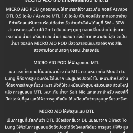
MICRO AIO เหมาะกับคอยล์กับน้ำยาอะไร
MICRO AIO POD ถูกออกแบบให้สามารถใช้งานรวมกับ คอยล์ Asvape
DTL 0.5 โอห์ม / Asvape MTL 1.0 โอห์ม เป็นคอยล์ประเภทลวดตาข่าย
ที่ทำให้คอยล์รับความร้อนได้อย่างเร็ว จ่ายกำลังไฟได้อยู่ที่ 5W – 30W
สามารถบรรจุน้ำยาได้ 2ml ควันแน่นๆ ตูมๆ ถอดเปลี่ยนง่ายไม่ยุ่งยาก
เหมาะกับ น้ำยา ฟรีเบส และ น้ำยา ซอลนิค ซึงน้ำยาที่เหมาะสมที่สุด จะเป็น
น้ำยา ซอลนิค MICRO AIO POD มีลวดลายอนิเมะสุดอลังการ สีสัน
สวยงามโดดเด่นสุดๆ ขอแนะนำเลยครับ
MICRO AIO POD ให้ฟิลสูบแบบ MTL
แบบ แรกที่เราเคยได้ยินกันมาบ้าง คือ MTL ความหมายคือ Mouth to
Lung ก็คือการสูบ อมควันไว้ในปาก และสูบลงปอดเข้าไป เหมาะสำหรับท่าน
ที่ต้องการเลิกบุหรี่มวน เพราะฟิวที่ให้จะเหมือนฟิวสูบบุหรี่มวนเลย ส่วนใหญ่
แล้ว การสูบแบบ MTL เหมาะกับ น้ำยา Salt Nic และเหมาะสำหรับ คอยล์ที่
มีค่าโอห์มที่สูง และให้ฟิวการสูบที่แน้น ให้เหมือนกับว่าเราสูบบุหรี่มวนจริงๆ
MICRO AIO ให้ฟิลสูบแบบ DTL
เป็นการสูบที่เรียกกันว่า DTL มีชื่อเรียกสั้นว่า DL แปลมาจาก Direct To
Lung ให้ฟิวในการสูบแบบดึงถึงปอดได้ถึงใจเลยทีเดียว การสูบจะให้ฟิว สูบ