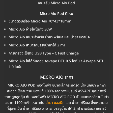
เลยครับ Micro Aio Pod
Micro Aio Pod ดีไหม
ขนาดตัวเครื่อง Micro Aio 70*43*18mm
Micro Aio จ่ายไฟได้ถึง 30W
Micro Aio เหมาะสำหรับ น้ำยา ฟรีเบส และ น้ำยา ซอลนิค
Micro Aio สามารถบรรจุน้ำยาได้ 2 ml
การชาร์จจะใช้สาย USB Type – C Fast Charge
Micro Aio ใช้ได้กับคอย Asvape DTL 0.5 โอห์ม / Asvape MTL
1.0 โอห์ม
MICRO AIO ราคา
MICRO AIO POD พอตไฟฟ้า ขนาดเล็กกระทัดรัด น้ำหนักเบา พกพา
สะดวก ใช้งานง่าย ของแท้ 100% จากทางแบรนด์ ASVAPE คุณภาพดี
ราคาถูกสุดคุ้ม กับ พอตไฟฟ้า MICRO AIO POD เป็นแบตเตอรี่ภายในตัว
ขนาด 1100mAh เหมาะกับ
น้ำยา ซอลนิค
และ น้ำยา ฟรีเบส ซึ่งเหมาะสม
ที่สุดจะเป็น น้ำยา ฟรีเบส สามารถบรรจุน้ำยาได้ 2ml มาพร้อมสายชารจ์