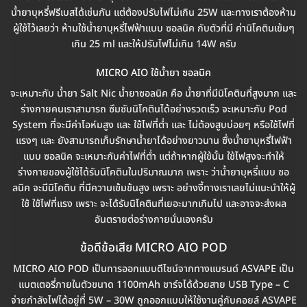
น้ำยาบุหรี่ฟรีเบสได้เช่นกัน แต่ต้องปรับไฟไม่เกิน 25W และทางเราต้องห้าม
ผู้ใช้ไว้เลยว่า ห้ามใช้น้ำยาบุหรี่ไฟฟ้าแบบ ซอลนิค กับตัวที่มี ค่านิโคตินเข้มๆ
เกิน 25 ml และให้ปรับไฟไม่เกิน 14W ครับ
MICRO AIO ใช้น้ำยา ซอลนิค
จะเหมาะกับ น้ำยา Salt Nic น้ำยาซอลนิค คือ น้ำยาที่มีนิโคตินที่สูงมาก และ
ร่างกายคนเราสามารถ ซึมซับนิโคตินได้อย่างรวดเร็ว จะเหมาะกับ Pod
System ที่จะมีค่าโอห์มสูง และ ใช้ไฟที่ต่ำ และ ไม่ต้องสูบบ่อยๆ หรือใช้ไฟที่
แรงๆ และ ยังสามารถเก็บรักษาน้ำยาได้อย่างยาวนาน ซึ่งน้ำยาบุหรี่ไฟฟ้า
แบบ ซอลนิค จะเหมาะกับค่าไฟที่ต่ำ แต่ถ้าหากผู้ใช้นั้น ใช้ไฟสูงจะทำให้
ร่างกายของผู้ใช้ได้รับนิโคตินในปริมาณมาก เพราะ ว่าน้ำยาบุหรี่แบบ ซอ
ลนิค จะมีนิโคติน ที่มีความเข้มข้นสูง เพราะ อย่างงี้ทางเราเลยไม่แนะนำให้ผู้
ใช้ ใช้ไฟที่แรง เพราะ จะได้รับนิโคตินที่เยอะมากเกินไป และอาจจะส่งผล
อันตรายต่อร่างกายนั่นเองครับ
ข้อดีข้อเสีย MICRO AIO POD
MICRO AIO POD เป็นการออกแบบดีไซน์จากทางแบรนด์ ASVAPE เป็น
แบตเตอรี่ภายในตัวขนาด 1100mAh ชาร์จได้ด้วยสาย USB Type – C
จ่ายกำลังไฟได้อยู่ที่ 5W – 30W ถูกออกแบบให้ใช้งานคู่กับคอยล์ ASVAPE