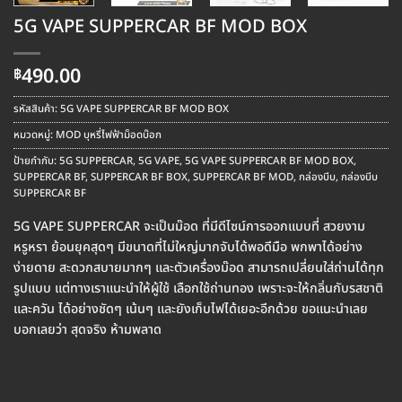
5G VAPE SUPPERCAR BF MOD BOX
490.00
฿
รหัสสินค้า:
5G VAPE SUPPERCAR BF MOD BOX
หมวดหมู่:
MOD บุหรี่ไฟฟ้าม็อดบ๊อก
ป้ายกำกับ:
5G SUPPERCAR
,
5G VAPE
,
5G VAPE SUPPERCAR BF MOD BOX
,
SUPPERCAR BF
,
SUPPERCAR BF BOX
,
SUPPERCAR BF MOD
,
กล่องบีบ
,
กล่องบีบ
SUPPERCAR BF
5G VAPE SUPPERCAR จะเป็นม๊อด ที่มีดีไซน์การออกแบบที่ สวยงาม
หรูหรา ย้อนยุคสุดๆ มีขนาดที่ไม่ใหญ่มากจับได้พอดีมือ พกพาได้อย่าง
ง่ายดาย สะดวกสบายมากๆ และตัวเครื่องม๊อด สามารถเปลี่ยนใส่ถ่านได้ทุก
รูปแบบ แต่ทางเราแนะนำให้ผู้ใช้ เลือกใช้ถ่านทอง เพราะจะให้กลิ่นกับรสชาติ
และควัน ได้อย่างชัดๆ เน้นๆ และยังเก็บไฟได้เยอะอีกด้วย ขอแนะนำเลย
บอกเลยว่า สุดจริง ห้ามพลาด