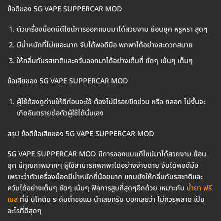
ข้อดีของ 5G VAPE SUPPERCAR MOD
ตัวเครื่องม๊อดมีดีไซน์การออกแบบมาได้สวยงาม ย้อนยุค หรูหรา สุดๆ
มีน้ำหนักที่ไม่เยอะมาก จับได้พอดีมือ พกพาได้อย่างสะดวกสบาย
ให้กลิ่นกับรสชาติและควันออกมาได้อย่างเต็มที่ ชัดๆ เน้นๆ เต็มๆ
ข้อเสียของ 5G VAPE SUPPERCAR MOD
ผู้ใช้ต้องดูถ่านให้ดีก่อนจะใช้ ต้องไม่มีรอยขีดข่วน หรือ ถลอก ไม่งั้นจะ
เกิดอันตรายต่อตัวผู้ใช้ได้นั่นเอง
สรุป ข้อดีข้อเสียของ 5G VAPE SUPPERCAR MOD
5G VAPE SUPPERCAR MOD มีการออกแบบดีไซน์มาได้สวยงาม ย้อน
ยุค มีคุณภาพมากๆ ผู้ใช้สามารถพกพาได้อย่างง่ายดาย จับได้พอดีมือ
เพราะว่าตัวเครื่องม๊อดมีน้ำหนักที่น้อยมาก แถมยังให้กลิ่นกับรสชาติและ
ควันได้อย่างเต็มๆ ชัดๆ เน้นๆ ฟิลการสูบที่สุดๆอีกด้วย เหมาะกับ
น้ำยา ฟรี
เบส
ที่มี นิโคติน ระดับต่ำขอแนะนำเลยครับ บอกเลยว่า ไม่ควรพลาด เป็น
อะไรที่ดีสุดๆ