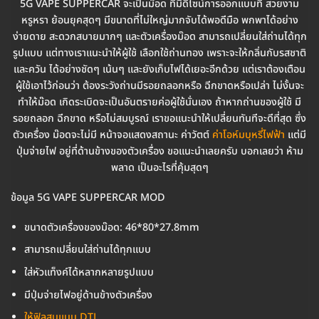
5G VAPE SUPPERCAR จะเป็นม๊อด ที่มีดีไซน์การออกแบบที่ สวยงาม
หรูหรา ย้อนยุคสุดๆ มีขนาดที่ไม่ใหญ่มากจับได้พอดีมือ พกพาได้อย่าง
ง่ายดาย สะดวกสบายมากๆ และตัวเครื่องม๊อด สามารถเปลี่ยนใส่ถ่านได้ทุก
รูปแบบ แต่ทางเราแนะนำให้ผู้ใช้ เลือกใช้ถ่านทอง เพราะจะให้กลิ่นกับรสชาติ
และควัน ได้อย่างชัดๆ เน้นๆ และยังเก็บไฟได้เยอะอีกด้วย แต่เราต้องเตือน
ผู้ใช้เอาไว้ก่อนว่า ต้องระวังถ่านมีรอยถลอกหรือ ฉีกขาดหรือเปล่า ไม่งั้นจะ
ทำให้ม๊อด เกิดระเบิดจะเป็นอันตรายค่อผู้ใช้นั่นเอง ถ้าหากถ่านของผู้ใช้ มี
รอยถลอก ฉีกขาด หรือไม่สมบูรณ์ เราขอแนะนำให้เปลี่ยนทันทีจะดีที่สุด ซึ่ง
ตัวเครื่อง ม๊อดจะไม่มี หน้าจอแสดงสถานะ ค่าวัตต์
ค่าโอห์มบุหรี่ไฟฟ้า
แต่มี
ปุ่มจ่ายไฟ อยู่ที่ด้านข้างของตัวเครื่อง ขอแนะนำเลยครับ บอกเลยว่า ห้าม
พลาด เป็นอะไรที่คุ้มสุดๆ
ข้อมูล 5G VAPE SUPPERCAR
MOD
ขนาดตัวเครื่องของม๊อด: 46*80*27.8mm
สามารถเปลี่ยนใส่ถ่านได้ทุกแบบ
ใส่หัวแท็งค์ได้หลากหลายรูปแบบ
มีปุ่มจ่ายไฟอยู่ด้านข้างตัวเครื่อง
ให้ฟิลสูบแบบ DTL