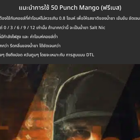
แนะนำการใช้ 50 Punch Mango (ฟรีเบส)
องใช้กับคอยล์ที่ค่าโอมห์ไม่ควรเกิน 0.8 โอมห์ เพื่อให้รสชาติของน้ำยา เข้มข้น ชัดเจน
แต่ 0 / 3 / 6 / 9 / 12 เท่านั้น ถ้ามากกว่านี้ จะเป็นน้ำยา Salt Nic
ี่มีกำลังไฟสูง และ ค่าโอมห์คอยล์ต่ำ
กกว่า รีดกลิ่นของน้ำยา ได้ชัดเจนกว่า
โล่งๆ ดึงถึงปอด ควันตูมๆ โดยจะเหมาะกับ การสูบแบบ DTL