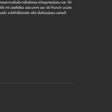
อมหวานเข้มข้น กลิ่นชัดเจน ควันตูมๆแน่นอน และ 50
ี่ 60 ml เลยทีเดียว เยอะมากๆ และ 50 Punch มะม่วง
ูบแล้ว จะไม่ทำให้ปวดหัว หรือ มึนหัวแน่นอน ของแท้