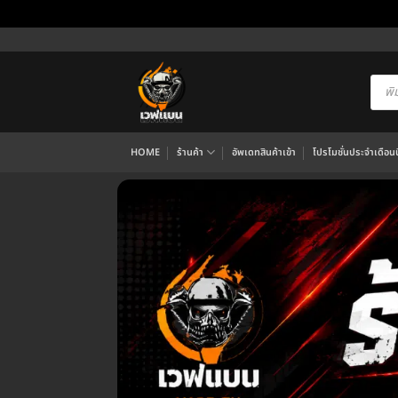
ข้าม
ไป
ยัง
Produ
searc
เนื้อหา
HOME
ร้านค้า
อัพเดทสินค้าเข้า
โปรโมชั่นประจำเดือนนี