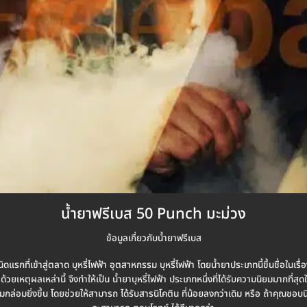
น้ำยาฟรีเบส 50 Punch มะม่วง
ข้อมูลเกี่ยวกับน้ำยาฟรีเบส
แรกที่เข้าสู่ตลาด บุหรี่ไฟฟ้า อุตสาหกรรม บุหรี่ไฟฟ้า โดยน้ำยาประเภทนี้ขึ้นชื่อในเร
เหตุผลเหล่านี้ จึงทำให้เป็น น้ำยาบุหรี่ไฟฟ้า ประเภทหนึ่งที่ได้รับความนิยมมากที่สุดใ
ล่อมยิ่งขึ้น โดยช่วยให้สามารถ ได้รับสารนิโคติน ที่น้อยลงกว่าเดิม หรือ ถ้าคุณชอบนิ