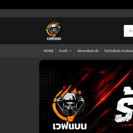
ข้าม
ไป
ยัง
Produ
searc
เนื้อหา
HOME
ร้านค้า
อัพเดทสินค้าเข้า
โปรโมชั่นประจำเดือนนี