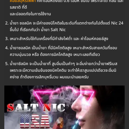
คอยล์บุหรี่ไฟฟ้า
ที่ค่าโอมห์ตั้งแต่ 0.6 โอมห์ ขึ้นไป เพราะจะได้ กลิ่น และ
รสชาติ ที่ดี
และปลอดภัยในการใช้งาน
น้ำยา ซอลนิค จะมีค่าของนิโคติลในระดับที่แตกต่างกันไปตั้งแต่ Nic 24
ขึ้นไป ที่เรียกกันว่า น้ำยา Salt Nic
เหมาะสำหรับใช้กับเครื่องที่มีกำลังไฟต่ำ และ ค่าโอมห์คอยล์สูง
น้ำยาซอลนิค เป็นน้ำยา ที่มีนิคโตติลสูง เหมาะสำหรับสายควันที่ชอบ
ความนุ่มนวล หรือ ต้องการนิคโคติลสูง เหมาะเลยทีเดียว
น้ำยาซิลนิค จะเป็นน้ำยาที่ สูบอิ่มเป็นคำๆ จะอิ่มง่ายกว่าน้ำยาฟรีเบส
เพราะจะมีความเข้มข้นของนิคโคติน จะทำให้เราสูบแปปเดียวจะอิ่มนิ
คง่าย ถ้าต้องการเลิกบุหรี่มวน ผมแนะนำเลยครับ