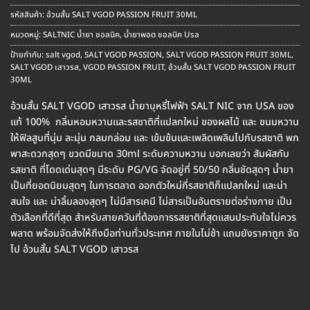
รหัสสินค้า:
อ้วนสั้น SALT VGOD PASSION FRUIT 30ML
หมวดหมู่:
SALTNIC น้ำยา ซอลนิค
,
น้ำยาพอต ซอลนิค Usa
ป้ายกำกับ:
salt vgod
,
SALT VGOD PASSION
,
SALT VGOD PASSION FRUIT 30ML
,
SALT VGOD เสาวรส
,
VGOD PASSION FRUIT
,
อ้วนสั้น SALT VGOD PASSION FRUIT
30ML
อ้วนสั้น SALT VGOD เสาวรส น้ำยาบุหรี่ไฟฟ้า SALT NIC จาก USA ของ
แท้ 100% กลิ่นหอมหวานและรสชาติที่แปลกใหม่ ของผลไม้ และ ขนมหวาน
ให้ฟิลสูบที่นุ่ม ละมุ่น กลมกล่อม และ เข้มข้นและเพลิดเพลินไปกับรสชาติ พก
พาสะดวกสุดๆ ขวดมีขนาด 30ml ระดับความหวาน บอกเลยว่า สัมผัสกับ
รสชาติ ที่โดดเด่นสุดๆ มีระดับ PG/VG จัดอยู่ที่ 50/50 กลิ่นชัดสุดๆ น้ำยา
เป็นที่ยอดนิยมสุดๆ ในการตลาด ออกตัวใหม่กี่รสชาติก็แปลกใหม่ และน่า
สนใจ และ น่าลิ้มลองสุดๆ ไม่มีสารเคมี ไม่สารเป็นอันตรายต่อร่างกาย เป็น
ตัวเลือกที่ดีที่สุด สำหรับสายควันที่ต้องการรสชาติที่สุดแสนประทับใจไม่ควร
พลาด พร้อมจัดส่งให้ถึงมือท่านทั่วประเทศ ภายในไม่ช้า แถมยังราคาถูก จัด
ไป อ้วนสั้น SALT VGOD เสาวรส