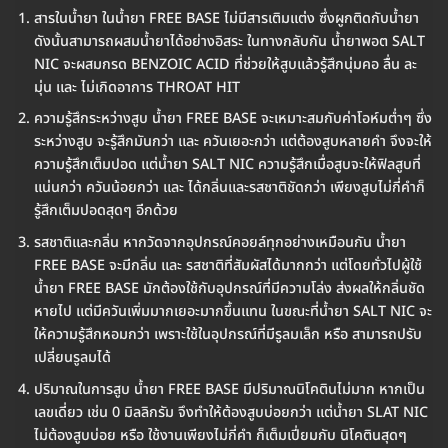
สารในน้ำยา ในน้ำยา FREE BASE ไม่มีสารเติมแต่ง ซึ่งผูกติดกับน้ำยา
ดังนั้นสามารถผสมน้ำยาได้อย่างอิสระ ในทางกลับกัน น้ำยาพอต SALT
NIC จะผสมกรด BENZOIC ACID ที่ช่วยให้สูบแล้วรู้สึกนุ่มคอ ลื่น ละ
มุ่น และ ไม่เกิดอาการ THROAT HIT
ความรู้สึกระหว่างสูบ น้ำยา FREE BASE จะเหมาะสมกับค่าโอห์มต่ำๆ ซึ่ง
ระหว่างสูบ จะรู้สึกมันกว่า และ ควันเยอะกว่า แต่ต้องสูบหลายคำ จึงจะให้
ความรู้สึกเต็มปอด แต่น้ำยา SALT NIC ความรู้สึกเมื่อสูบจะให้ฟิลสูบที่
แน่นกว่า ควันน้อยกว่า และ ได้กลิ่นและรสชาติชัดกว่า เพียงสูบไม่กี่คำก็
รู้สึกเต็มปอดสุดๆ อีกด้วย
รสชาติและกลิ่น หากวัดจากอุปกรณ์คอยล์ทุกอย่างเหมือนกัน น้ำยา
FREE BASE จะมีกลิ่น และ รสชาติที่สัมผัสได้มากกว่า แต่โดยทั่วไปผู้ใช้
น้ำยา FREE BASE มักต้องใช้กับอุปกรณ์ที่มีความโล่ง ส่งผลให้กลิ่นชัด
หายไป แต่มีควันเพิ่มมากเยอะมากขึ้นแทน ในขณะที่น้ำยา SALT NIC จะ
ให้ความรู้สึกหอมกว่า เพราะใช้ในอุปกรณ์ที่มีรูลมเล็ก หรือ สามารถปรับ
เปลี่ยนรูลมได้
ปริมาณในการสูบ น้ำยา FREE BASE มีปริมาณนิโคตินไม่มาก หากเป็น
เลขเดี่ยว เช่น 0 มิลลิกรัม จึงทำให้ต้องสูบบ่อยกว่า แต่น้ำยา SLAT NIC
ไม่ต้องสูบบ่อย หรือ ใช้งานเพียงไม่กี่คำ ก็เต็มเปี่ยมกับ นิโคตินสุดๆ