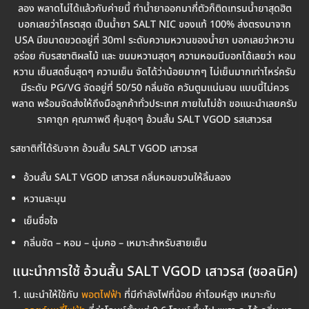
ลอง พลาดไม่ได้แล้วกับค่ายนี้ ทำน้ำยาออกมากี่ตัวก็ติดเทรนน้ำยาสุดฮิต
บอกเลยว่าโครตสุด เป็นน้ำยา SALT NIC ของแท้ 100% ส่งตรงมาจาก
USA มีขนาดขวดอยู่ที่ 30ml ระดับความหวานของน้ำยา บอกเลยว่าหวาน
อร่อย กับรสชาติผลไม้ และ ขนมหวานสุดๆ ความหอมนีบอกได้เลยว่า หอม
หวาน เย็นสดชื่นสุดๆ ความเย็น จัดได้ว่าน้อยมากๆ ไม่เย็นมากเท่าไหร่ครับ
มีระดับ PG/VG จัดอยู่ที่ 50/50 กลิ่นชัด ควันตูมแน่นอน แบบนี้ไม่ควร
พลาด พร้อมจัดส่งให้ถึงมือลูกค้าทั่วประเทศ ภายในไม่ช้า ขอแนะนำเลยครับ
ราคาถูก คุณภาพดี คุ้มสุดๆ อ้วนสั้น SALT VGOD รสเสาวรส
รสชาติที่ได้รับจาก อ้วนสั้น SALT VGOD เสาวรส
อ้วนสั้น SALT VGOD เสาวรส กลิ่นหอมชวนให้ลิ้มลอง
หวานละมุน
เย็นชื่อใจ
กลิ่นชัด – หอม – นุ่มคอ – เหมาะสำหรับสายเย็น
แนะนำการใช้ อ้วนสั้น SALT VGOD เสาวรส (ซอลนิค)
แนะนำให้ใช้กับ
พอตไฟฟ้า
ที่มีกำลังไฟที่น้อย ค่าโอมห์สูง เหมาะกับ