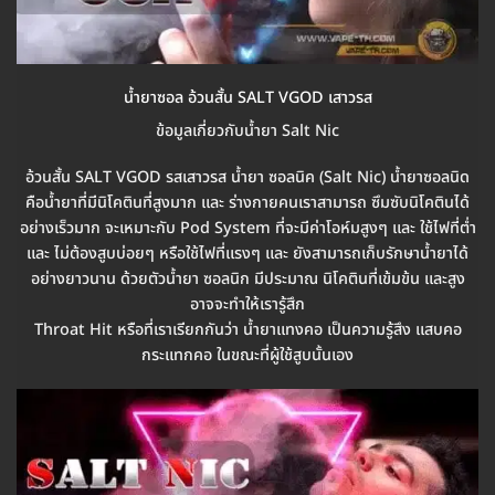
น้ำยาซอล อ้วนสั้น SALT VGOD เสาวรส
ข้อมูลเกี่ยวกับน้ำยา Salt Nic
อ้วนสั้น SALT VGOD รสเสาวรส น้ำยา ซอลนิค (Salt Nic) น้ำยาซอลนิด
คือน้ำยาที่มีนิโคตินที่สูงมาก และ ร่างกายคนเราสามารถ ซึมซับนิโคตินได้
อย่างเร็วมาก จะเหมาะกับ Pod System ที่จะมีค่าโอห์มสูงๆ และ ใช้ไฟที่ต่ำ
และ ไม่ต้องสูบบ่อยๆ หรือใช้ไฟที่แรงๆ และ ยังสามารถเก็บรักษาน้ำยาได้
อย่างยาวนาน ด้วยตัวน้ำยา ซอลนิก มีประมาณ นิโคตินที่เข้มข้น และสูง
อาจจะทำให้เรารู้สึก
Throat Hit หรือที่เราเรียกกันว่า น้ำยาแทงคอ เป็นความรู้สึง แสบคอ
กระแทกคอ ในขณะที่ผู้ใช้สูบนั้นเอง