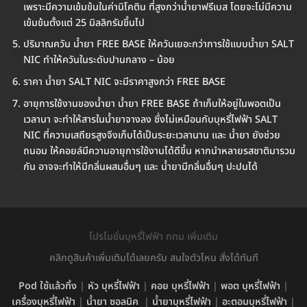
เพราะมีความเข้มข้นในค่านิโคติน ที่สูงกว่าน้ำยาฟรีเบส โดยจะไม่มีความ
เข้มข้นตั้งแต่ 25 มิลลิกรัมขึ้นไป
ปริมาณควัน น้ำยา FREE BASE ให้ควันเยอะกว่าการใช้แบบน้ำยา SALT
NIC ทำให้ควันในระดับปานกลาง – น้อย
ราคา น้ำยา SALT NIC จะมีราคาสูงกว่า FREE BASE
อายุการใช้งานของน้ำยา น้ำยา FREE BASE ถ้าเก็บให้อยู่ในพอตเป็น
เวลานา จะทำให้สารในน้ำยาจางลง ซึ่งไม่เหมือนกับบุหรี่ไฟฟ้า SALT
NIC ที่ความเสถียรสูงจึงเก็บได้เป็นระยะเวลานาน และ น้ำยา ยังช่วย
ถนอม ให้คอยล์มีความอายุการใช้งานได้ดีขึ้น หากนำหลายรสชาติมารวม
กัน อาจจะทำให้มีกลิ่นผสมอื่นๆ และ น้ำยามีกลิ่นอื่นๆ ปะปนได้
โปรโมชั่นบุหรี่ไฟฟ้า กทม เพิ่มเติม
คลิกดูสินค้าเพิ่มเติมได้เลยครับ สนใจตัวไหน สั่งได้ทันที
Pod ใช้แล้วทิ้ง
|
หัว บุหรี่ไฟฟ้า
|
คอย บุหรี่ไฟฟ้า
|
พอต บุหรี่ไฟฟ้า
|
เครื่องบุหรี่ไฟฟ้า
|
น้ำยา ซอลนิค
|
น้ำยาบุหรี่ไฟฟ้า
|
อะตอมบุหรี่ไฟฟ้า
|