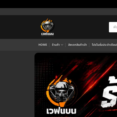
ข้าม
ไป
ยัง
Produ
searc
เนื้อหา
HOME
ร้านค้า
อัพเดทสินค้าเข้า
โปรโมชั่นประจำเดือนนี