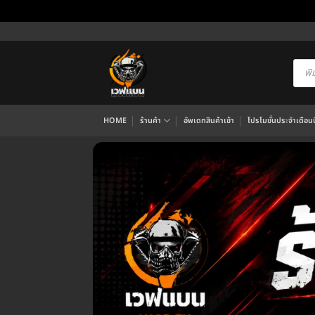
ข้าม
ไป
ยัง
Produ
searc
เนื้อหา
HOME
ร้านค้า
อัพเดทสินค้าเข้า
โปรโมชั่นประจำเดือนนี