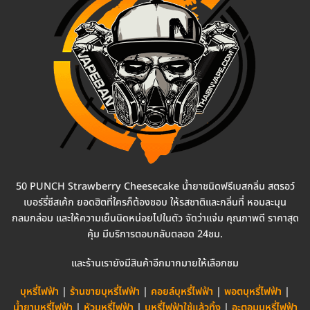
50 PUNCH Strawberry Cheesecake น้ำยาชนิดฟรีเบสกลิ่น สตรอว์
เบอร์รี่ชีสเค้ก ยอดฮิตที่ใครก็ต้องชอบ ให้รสชาติและกลิ่นที่ หอมละมุน
กลมกล่อม และให้ความเย็นนิดหน่อยไปในตัว จัดว่าแจ่ม คุณภาพดี ราคาสุด
คุ้ม มีบริการตอบกลับตลอด 24ชม.
และร้านเรายังมีสินค้าอีกมากมายให้เลือกชม
บุหรี่ไฟฟ้า
|
ร้านขายบุหรี่ไฟฟ้า
|
คอยล์บุหรี่ไฟฟ้า
|
พอตบุหรี่ไฟฟ้า
|
น้ำยาบุหรี่ไฟฟ้า
|
หัวบุหรี่ไฟฟ้า
|
บุหรี่ไฟฟ้าใช้แล้วทิ้ง
|
อะตอมบุหรี่ไฟฟ้า