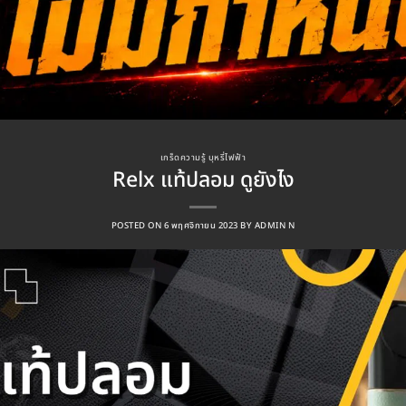
เกร็ดความรู้ บุหรี่ไฟฟ้า
Relx แท้ปลอม ดูยังไง
POSTED ON
6 พฤศจิกายน 2023
BY
ADMIN N