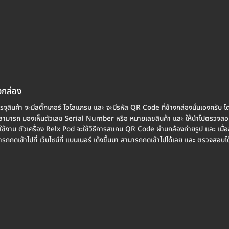
งกล่อง
รจุสินค้า จะมีสติ๊กเกอร์ โฮโลแกรม และ จะมีรหัส QR Code ที่ข้างกล่องนั่นเองครับ โด
ห้สามารถ มองเห็นตัวเลข Serial Number หรือ หมายเลขสินค้า และ ให้นำไปตรวจสอบที
้ใช้งาน ตัวเครื่อง Relx Pod จะใช้วิธีการสแกน QR Code ผ่านกล้องถ่ายรูป และ เมื่อ
มารถกดเข้าไปที่ เว็บไซน์ที่ แบนเนอร์ เด้งขึ้นมา สามารถกดเข้าไปได้เลย และ ตรวจสอบ