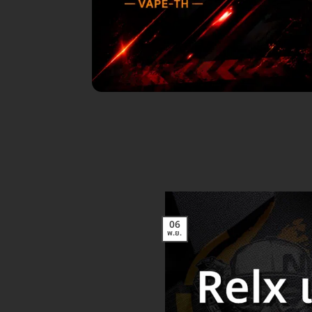
06
พ.ย.