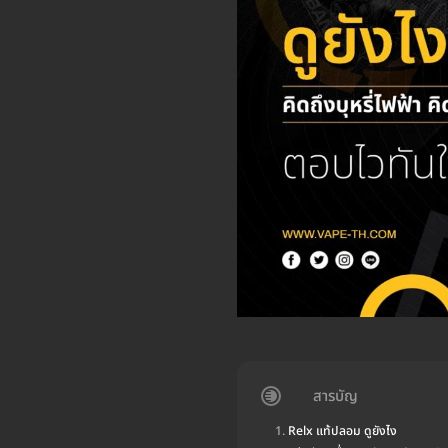
สารบัญ
Relx แท้ปลอม ดูยังไง