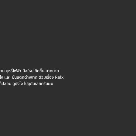
งาน บุหรี่ไฟฟ้า มือใหม่เกิดขึ้น มากมาย
งไง และ มันแตกต่างจาก ตัวเครื่อง Relx
ปลอม ดูยังไง ไปดูกันเลยครับผม