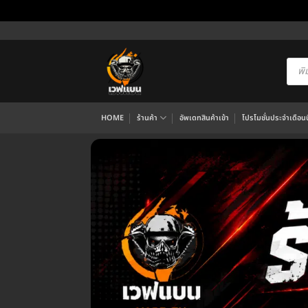
ข้าม
ไป
ยัง
Produ
searc
เนื้อหา
HOME
ร้านค้า
อัพเดทสินค้าเข้า
โปรโมชั่นประจำเดือนนี