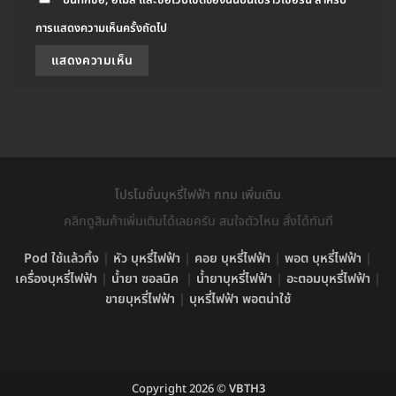
บันทึกชื่อ, อีเมล และชื่อเว็บไซต์ของฉันบนเบราว์เซอร์นี้ สำหรับ
การแสดงความเห็นครั้งถัดไป
โปรโมชั่นบุหรี่ไฟฟ้า กทม เพิ่มเติม
คลิกดูสินค้าเพิ่มเติมได้เลยครับ สนใจตัวไหน สั่งได้ทันที
Pod ใช้แล้วทิ้ง
|
หัว บุหรี่ไฟฟ้า
|
คอย บุหรี่ไฟฟ้า
|
พอต บุหรี่ไฟฟ้า
|
เครื่องบุหรี่ไฟฟ้า
|
น้ำยา ซอลนิค
|
น้ำยาบุหรี่ไฟฟ้า
|
อะตอมบุหรี่ไฟฟ้า
|
ขายบุหรี่ไฟฟ้า
|
บุหรี่ไฟฟ้า พอตน่าใช้
Copyright 2026 ©
VBTH3