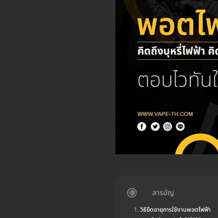
สารบัญ
วิธียืดอายุการใช้งานพอตไฟฟ้า