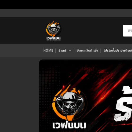
ข้าม
ไป
ยัง
Produ
searc
เนื้อหา
HOME
ร้านค้า
อัพเดทสินค้าเข้า
โปรโมชั่นประจำเดือนนี