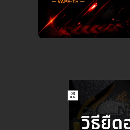
03
ม.ค.