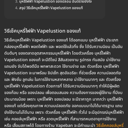
บุหรี่ไฟฟ้า Vapelustion ของปลอม อันตรายยังไง
สรุป วิธีเช็คบุหรี่ไฟฟ้า Vapelustion ของแท้
วิธีเช็คบุหรี่ไฟฟ้า Vapelustion ของแท้
วิธีเช็คบุหรี่ไฟฟ้า Vapelustion ของแท้ ได้ออกแบบ บุหรี่ไฟฟ้า ประเภท
กล่องบุหรี่ไฟฟ้า พอตไฟฟ้า และ พอตใช้แล้วทิ้ง ซึ่ง ได้รับความนิยม เป็นอัน
ดับต้นๆ ของตลาดอุตสาหกรรมบุหรี่ไฟฟ้า โดยตัวเครื่อง บุหรี่ไฟฟ้า
Vapelustion ของแท้ จะมีดีไซน์ สีสันสวยงาม รูปทรง ทันสมัย น่าใช้งาน
แถมยัง จับได้พอดีมือ พกพาสะดวก ใช้งานง่าย และ ตัวเครื่อง บุหรี่ไฟฟ้า
Vapelustion จะมาพร้อม ชิปเซ็ท สุดอัจฉริยะ ที่ช่วยเรื่อง ความปลอดภัย
และ ฟังชั่น ลูกเล่น ในการใช้งานหลากหลาย น่าใช้งานมากๆ และ ตัวเครื่อง
บุหรี่ไฟฟ้า Vapelustion ด้วยการที่ ได้รับความนิยมมากๆ ทำให้มีผู้ผลิต
ของก็อบ หรือ ของปลอม เพื่อตอบสนอง ความต้องการของผู้ใช้งาน ที่มีงบ
ประมาณน้อย เพราะ บุหรี่ไฟฟ้า ของปลอม จะมีราคาถูก มากกว่า บุหรี่ไฟฟ้า
ของแท้ แต่เรื่องคุณภาพ ความมปลอดภัย ออกแบบมาไม่ได้มาตรฐาน แถม
ยังใช้งานไม่ได้นาน เพราะ ตัวเครื่อง บุหรี่ไฟฟ้า ทั่วไป จะมีอุปกรณ์บุหรี่ไฟฟ้า
เช่น คอยล์บุหรี่ไฟฟ้า หรือ ลวดบุหรี่ไฟฟ้า ที่สามารถหมดอายุการใช้งาน
หรือ เสื่อมสภาพได้ โดยทางร้าน Vapeban จะมีคำแนะนำ
วิธีเช็คคอยล์บุหรี่