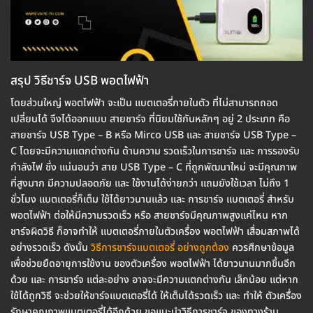
สรุป วิธีชาร์จ USB พอตไฟฟ้า
โดยส่วนใหญ่ พอตไฟฟ้า จะเป็น แบตเตอรี่ภายในตัว ที่ไม่สามารถถอด
เปลี่ยนได้ จึงได้ออกแบบ สายชาร์จ ที่นิยมใช้กันหลักๆ อยู่ 2 ประเภท คือ
สายชาร์จ USB Type – B หรือ Mirco USB และ สายชาร์จ USB Type –
C โดยจะมีความแตกต่างกัน ด้านความ รวดเร็วในการชาร์จ และ การรองรับ
กำลังไฟ ซึ่ง แน่นอนว่า สาย USB Type – C ที่ถูกพัฒนาใหม่ จะมีคุณภาพ
ที่สูงมาก มีความปลอดภัย และ ใช้งานได้ง่ายกว่า แถมยังใช้เวลา ไม่ถึง 1
ชั่วโมง แบตเตอรี่ก็เต็ม ใช้ได้ยาวนานแล้ว และ การชาร์จ แบตเตอรี่ สำหรับ
พอตไฟฟ้า ต่อให้มีความรวดเร็ว หรือ สายชาร์จมีคุณภาพสูงแค่ไหน หาก
ชาร์จผิดวิธี ก็อาจทำให้ แบตเตอรี่ภายในตัวเครื่อง พอตไฟฟ้า เสื่อมสภาพได้
อย่างรวดเร็ว ดังนั้น
วิธีการชาร์จแบตเตอรี่ อย่างถูกต้อง
ควรศึกษาข้อมูล
เพื่อช่วยยืดอายุการใช้งาน ของตัวเครื่อง พอตไฟฟ้า ได้ยาวนานมากขึ้นอีก
ด้วย และ การชาร์จ แต่ละอย่าง อาจจะมีความแตกต่างกัน เล็กน้อย แต่หาก
ใช้ได้ถูกวิธี จะช่วยให้ชาร์จแบตเตอรี่ได้ ให้เต็มได้รวดเร็ว และ ทำให้ ตัวเครื่อง
รักษาคุณภาพแบตเตอรี่ได้อีกด้วย ขอแนะนำวิธีการชาร์จ ของทางร้าน