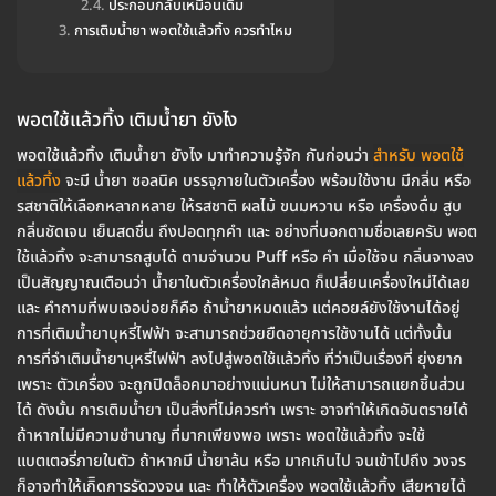
ประกอบกลับเหมือนเดิม
การเติมน้ำยา พอตใช้แล้วทิ้ง ควรทำไหม
พอตใช้แล้วทิ้ง เติมน้ำยา ยังไง
พอตใช้แล้วทิ้ง เติมน้ำยา ยังไง มาทำความรู้จัก กันก่อนว่า
สำหรับ พอตใช้
แล้วทิ้ง
จะมี น้ำยา ซอลนิค บรรจุภายในตัวเครื่อง พร้อมใช้งาน มีกลิ่น หรือ
รสชาติให้เลือกหลากหลาย ให้รสชาติ ผลไม้ ขนมหวาน หรือ เครื่องดื่ม สูบ
กลิ่นชัดเจน เย็นสดชื่น ถึงปอดทุกคำ และ อย่างที่บอกตามชื่อเลยครับ พอต
ใช้แล้วทิ้ง จะสามารถสูบได้ ตามจำนวน Puff หรือ คำ เมื่อใช้จน กลิ่นจางลง
เป็นสัญญาณเตือนว่า น้ำยาในตัวเครื่องใกล้หมด ก็เปลี่ยนเครื่องใหม่ได้เลย
และ คำถามที่พบเจอบ่อยก็คือ ถ้าน้ำยาหมดแล้ว แต่คอยล์ยังใช้งานได้อยู่
การที่เติมน้ำยาบุหรี่ไฟฟ้า จะสามารถช่วยยืดอายุการใช้งานได้ แต่ทั้งนั้น
การที่จำเติมน้ำยาบุหรี่ไฟฟ้า ลงไปสู่พอตใช้แล้วทิ้ง ที่ว่าเป็นเรื่องที่ ยุ่งยาก
เพราะ ตัวเครื่อง จะถูกปิดล็อคมาอย่างแน่นหนา ไม่ให้สามารถแยกชิ้นส่วน
ได้ ดังนั้น การเติมน้ำยา เป็นสิ่งที่ไม่ควรทำ เพราะ อาจทำให้เกิดอันตรายได้
ถ้าหากไม่มีความชำนาญ ที่มากเพียงพอ เพราะ พอตใช้แล้วทิ้ง จะใช้
แบตเตอรี่ภายในตัว ถ้าหากมี น้ำยาล้น หรือ มากเกินไป จนเข้าไปถึง วงจร
ก็อาจทำให้เกิิดการรัดวงจน และ ทำให้ตัวเครื่อง พอตใช้แล้วทิ้ง เสียหายได้