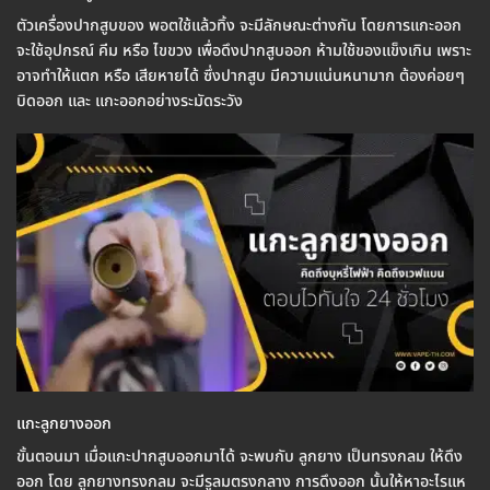
ตัวเครื่องปากสูบของ พอตใช้แล้วทิ้ง จะมีลักษณะต่างกัน โดยการแกะออก
จะใช้อุปกรณ์ คีม หรือ ไขขวง เพื่อดึงปากสูบออก ห้ามใช้ของแข็งเกิน เพราะ
อาจทำให้แตก หรือ เสียหายได้ ซึ่งปากสูบ มีความแน่นหนามาก ต้องค่อยๆ
บิดออก และ แกะออกอย่างระมัดระวัง
แกะลูกยางออก
ขั้นตอนมา เมื่อแกะปากสูบออกมาได้ จะพบกับ ลูกยาง เป็นทรงกลม ให้ดึง
ออก โดย ลูกยางทรงกลม จะมีรูลมตรงกลาง การดึงออก นั้นให้หาอะไรแห