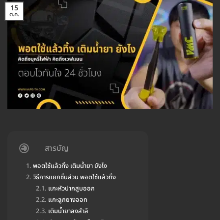
15
ต.ค.
สารบัญ
พอตใช้แล้วทิ้ง เติมน้ำยา ยังไง
วิธีการแยกชิ้นส่วน พอตใช้แล้วทิ้ง
แกะหัวปากสูบออก
แกะลูกยางออก
เติมน้ำยาลงสำลี