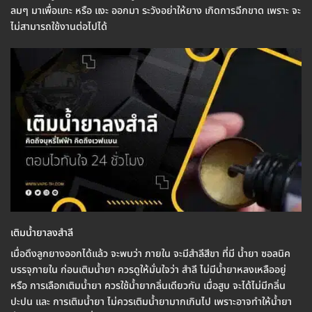
ลมๆ มาเพื่อแกะ หรือ แงะ ออกมา ระวังอย่าให้ยาง เกิดการฉีกขาด เพราะ จะ
ไม่สามารถใช้งานต่อไปได้
เติมน้ำยาลงสำลี
เมื่อดึงลูกยางออกได้แล้ว จะพบว่า ภายใน จะมีสำลีสีขา ที่มี น้ำยา ซอลนิค
บรรจุภายใน ก่อนเติมน้ำยา ควรดูให้มั่นใจว่า สำลี ไม่มีน้ำยาหลงเหลืออยู่
หรือ การเลือกเติมน้ำยา ควรใช้น้ำยากลิ่นเดียวกัน เมื่อสูบ จะได้ไม่มีกลิ่น
ปะปน และ การเติมน้ำยา ไม่ควรเติมน้ำยามากเกินไป เพราะอาจทำให้น้ำยา