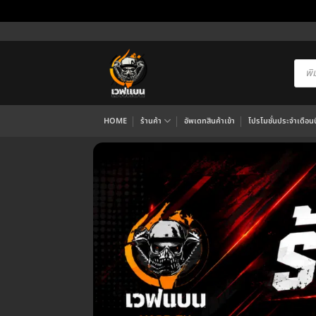
ข้าม
ไป
ยัง
Produ
searc
เนื้อหา
HOME
ร้านค้า
อัพเดทสินค้าเข้า
โปรโมชั่นประจำเดือนนี