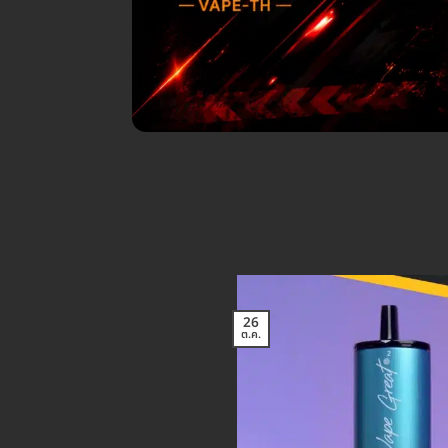
26
ต.ค.