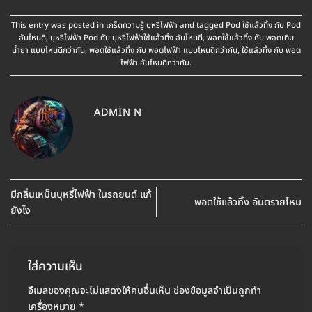
This entry was posted in
เกร็ดความรู้ บุหรี่ไฟฟ้า
and tagged
Pod ใช้แล้วทิ้ง กับ Pod
อันไหนดี
,
บุหรี่ไฟฟ้า Pod กับ บุหรี่ไฟฟ้าใช้แล้วทิ้ง อันไหนดี
,
พอตใช้แล้วทิ้ง กับ พอตเติม
น้ำยา แบบไหนดีกว่ากัน
,
พอตใช้แล้วทิ้ง กับ พอตไฟฟ้า แบบไหนดีกว่ากัน
,
ใช้แล้วทิ้ง กับ พอต
ไฟฟ้า อันไหนดีกว่ากัน
.
ADMIN N
มีกลิ่นเหม็นบุหรี่ไฟฟ้า ในรถยนต์ แก้
พอตใช้แล้วทิ้ง อันตรายไหม
ยังไง
ใส่ความเห็น
อีเมลของคุณจะไม่แสดงให้คนอื่นเห็น
ช่องข้อมูลจำเป็นถูกทำ
เครื่องหมาย
*