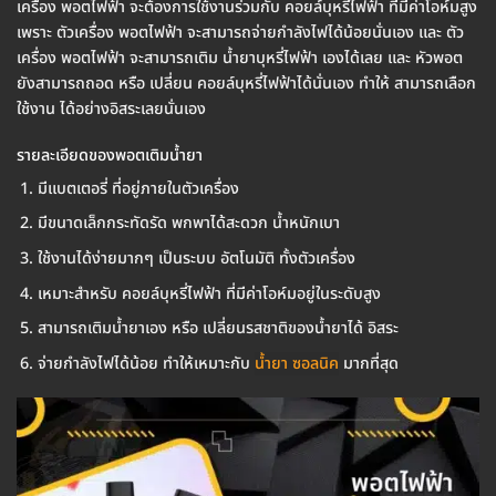
เครื่อง พอตไฟฟ้า จะต้องการใช้งานร่วมกับ คอยล์บุหรี่ไฟฟ้า ที่มีค่าโอห์มสูง
เพราะ ตัวเครื่อง พอตไฟฟ้า จะสามารถจ่ายกำลังไฟได้น้อยนั่นเอง และ ตัว
เครื่อง พอตไฟฟ้า จะสามารถเติม น้ำยาบุหรี่ไฟฟ้า เองได้เลย และ หัวพอต
ยังสามารถถอด หรือ เปลี่ยน คอยล์บุหรี่ไฟฟ้าได้นั่นเอง ทำให้ สามารถเลือก
ใช้งาน ได้อย่างอิสระเลยนั่นเอง
รายละเอียดของพอตเติมน้ำยา
มีแบตเตอรี่ ที่อยู่ภายในตัวเครื่อง
มีขนาดเล็กกระทัดรัด พกพาได้สะดวก น้ำหนักเบา
ใช้งานได้ง่ายมากๆ เป็นระบบ อัตโนมัติ ทั้งตัวเครื่อง
เหมาะสำหรับ คอยล์บุหรี่ไฟฟ้า ที่มีค่าโอห์มอยู่ในระดับสูง
สามารถเติมน้ำยาเอง หรือ เปลี่ยนรสชาติของน้ำยาได้ อิสระ
จ่ายกำลังไฟได้น้อย ทำให้เหมาะกับ
น้ำยา ซอลนิค
มากที่สุด