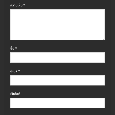
ความเห็น
*
ชื่อ
*
อีเมล
*
เว็บไซต์