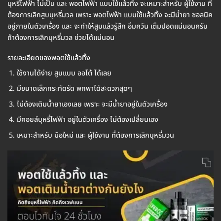
บุหรี่ไฟฟ้า ไม่เป็น และ พอตไฟฟ้า แบบใช้แล้วทิ้ง จะเหมาะสำหรับ ผู้ใช้งาน ที่
ต้องการเลิกสูบบุหรี่มวล เพราะ พอตไฟฟ้า แบบใช้แล้วทิ้ง จะมีน้ำยา ซอลนิค
อยู่ภายในตัวเครื่อง และ จะทำให้สูบแล้วรู้สึก อิ่มควัน เต็มปอดแน่นอนครับ
ถ้าต้องการเลิกบุหรี่มวล ช่วยได้แน่นอน
รายละเอียดของพอตใช้แล้วทิ้ง
ใช้งานได้ง่าย สูบแบบ ออโต้ ได้เลย
มีขนาดเล็กกระทัดรัด พกพาได้สะดวกสุดๆ
ไม่ต้องเติมน้ำยาเองเลย เพราะ จะมีน้ำยาอยู่ในตัวเครื่อง
มีคอยล์บุหรี่ไฟฟ้า อยู่ในตัวเครื่อง ไม่ต้องเปลี่ยนเอง
เหมาะสำหรับ มือใหม่ และ ผู้ใช้งาน ที่ต้องการเลิกบุหรี่มวน