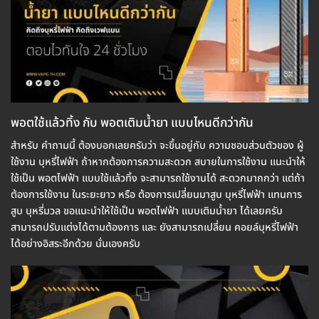
พอตใช้แล้วทิ้ง กับ พอตเติมน้ำยา แบบไหนดีกว่ากัน
สำหรับ คำถามนี้ ต้องบอกเลยครับว่า จะขึ้นอยู่กับ ความชอบส่วนตัวของ ผู้
ใช้งาน บุหรี่ไฟฟ้า ถ้าหากต้องการความสะดวก สบายในการใช้งาน แนะนำให้
ใช้เป็น พอตไฟฟ้า แบบใช้แล้วทิ้ง จะสามารถใช้งานได้ สะดวกมากกว่า แต่ถ้า
ต้องการใช้งาน ในระยะยาว หรือ ต้องการเปลี่ยนมาสูบ บุหรี่ไฟฟ้า แทนการ
สูบ บุหรี่มวล ขอแนะนำให้ใช้เป็น พอตไฟฟ้า แบบเติมน้ำยา ได้เลยครับ
สามารถปรับแต่งได้ตามต้องการ และ ยังสามารถเปลี่ยน คอยล์บุหรี่ไฟฟ้า
ได้อย่างอิสระอีกด้วย นั่นเองครับ