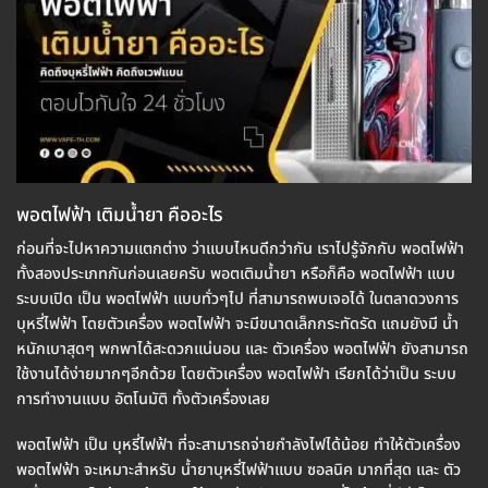
พอตไฟฟ้า เติมน้ำยา คืออะไร
ก่อนที่จะไปหาความแตกต่าง ว่าแบบไหนดีกว่ากัน เราไปรู้จักกับ พอตไฟฟ้า
ทั้งสองประเภทกันก่อนเลยครับ พอตเติมน้ำยา หรือก็คือ พอตไฟฟ้า แบบ
ระบบเปิด เป็น พอตไฟฟ้า แบบทั่วๆไป ที่สามารถพบเจอได้ ในตลาดวงการ
บุหรี่ไฟฟ้า โดยตัวเครื่อง พอตไฟฟ้า จะมีขนาดเล็กกระทัดรัด แถมยังมี น้ำ
หนักเบาสุดๆ พกพาได้สะดวกแน่นอน และ ตัวเครื่อง พอตไฟฟ้า ยังสามารถ
ใช้งานได้ง่ายมากๆอีกด้วย โดยตัวเครื่อง พอตไฟฟ้า เรียกได้ว่าเป็น ระบบ
การทำงานแบบ อัตโนมัติ ทั้งตัวเครื่องเลย
พอตไฟฟ้า เป็น บุหรี่ไฟฟ้า ที่จะสามารถจ่ายกำลังไฟได้น้อย ทำให้ตัวเครื่อง
พอตไฟฟ้า จะเหมาะสำหรับ น้ำยาบุหรี่ไฟฟ้าแบบ ซอลนิค มากที่สุด และ ตัว