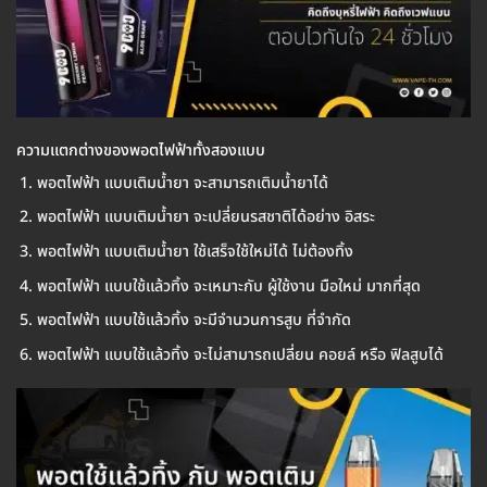
ความแตกต่างของพอตไฟฟ้าทั้งสองแบบ
พอตไฟฟ้า แบบเติมน้ำยา จะสามารถเติมน้ำยาได้
พอตไฟฟ้า แบบเติมน้ำยา จะเปลี่ยนรสชาติได้อย่าง อิสระ
พอตไฟฟ้า แบบเติมน้ำยา ใช้เสร็จใช้ใหม่ได้ ไม่ต้องทิ้ง
พอตไฟฟ้า แบบใช้แล้วทิ้ง จะเหมาะกับ ผู้ใช้งาน มือใหม่ มากที่สุด
พอตไฟฟ้า แบบใช้แล้วทิ้ง จะมีจำนวนการสูบ ที่จำกัด
พอตไฟฟ้า แบบใช้แล้วทิ้ง จะไม่สามารถเปลี่ยน คอยล์ หรือ ฟิลสูบได้