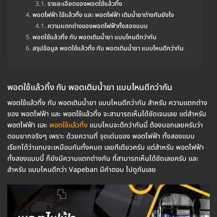
รายละเอียดของพอตใช้แล้วทิ้ง
พอตไฟฟ้า ใช้แล้วทิ้ง และ พอตไฟฟ้า เติมน้ำยาต่างกันยังไง
ความแตกต่างของพอตไฟฟ้าทั้งสองแบบ
พอตใช้แล้วทิ้ง กับ พอตเติมน้ำยา แบบไหนดีกว่ากัน
สรุปข้อมูล พอตใช้แล้วทิ้ง กับ พอตเติมน้ำยา แบบไหนดีกว่ากัน
พอตใช้แล้วทิ้ง กับ พอตเติมน้ำยา แบบไหนดีกว่ากัน
พอตใช้แล้วทิ้ง กับ พอตเติมน้ำยา แบบไหนดีกว่ากัน สำหรับ ความแตกต่าง
ของ พอตไฟฟ้า และ พอตใช้แล้วทิ้ง จะสามารถเห็นได้ชัดเจนเลย แต่สำหรับ
พอตไฟฟ้า และ
พอตใช้แล้วทิ้ง
แบบไหนจะดีกว่ากันนี่ ต้องบอกเลยครับว่า
ตอบยากจริงๆ เพราะ ด้วยความที่ จุดเด่นของ พอตไฟฟ้า ทั้งสองแบบ
เรียกได้ว่าแทบจะเหมือนกันทั้งหมด เลยทีเดียวครับ แต่สำหรับ พอตไฟฟ้า
ทั้งสองแบบนี้ ก็ยังมีความแตกต่างกัน ที่สามารถเห็นได้ชัดเลยครับ และ
สำหรับ แบบไหนดีกว่า Vapeban มีคำตอบ ไปดูกันเลย