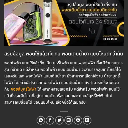
สรุปข้อมูล พอตใช้แล้วทิ้ง กับ พอตเติมน้ำยา แบบไหนดีกว่ากัน
พอตไฟฟ้า แบบใช้แล้วทิ้ง เป็น บุหรี่ไฟฟ้า แบบ พอตไฟฟ้า ที่จะมีจำนวนการ
สูบ ที่จำกัด แต่สำหรับ พอตไฟฟ้า แบบเติมน้ำยา จะสามารถสูบเท่าไหร่ก็ได้
เลยครับ และ พอตไฟฟ้า แบบเติมน้ำยา ยังสามารถเลือกใช้งาน น้ำยาบุหรี่
ไฟฟ้า ได้อย่างอิสระ และ พอตไฟฟ้า แบบเติมน้ำยา ยังสามารถใช้งานร่วม
กับ
คอยล์บุหรี่ไฟฟ้า
ได้หลากหลายเลยครับ แต่สำหรับ พอตไฟฟ้า แบบใช้
แล้วทิ้ง จะมีน้ำยาที่อยู่ภายในตัวเครื่องเลย และ คอยล์บุหรี่ไฟฟ้า ก็ไม่
สามารถเปลี่ยนได้ ชอบแบบไหน เลือกซื้อได้เลยครับ