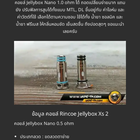
คอยล์ Jellybox Nano 1.0 ohm ได้ ถอดเปลี่ยนง่ายมาก แถม
ยัง ปรับฟิลการสูบได้ทั้งแบบ MTL, DL ขึ้นอยู่กับ ค่าโอห์ม และ
ค่าวัตต์ที่ใช้ เลือกได้ตามความชอบ ใช้ได้ทั้ง น้ำยา ซอลนิค และ
น้ำยา ฟรีเบส ให้กลิ่นหอมชัด เย็นสดชื่น ถึงปอดสุดๆ ขอแนะนำ
เลยครับ
ข้อมูล คอยล์ Rincoe Jellybox Xs 2
คอยล์ Jellybox Nano 0.5 ohm
ประเภทลวด : ขดลวดตาข่าย