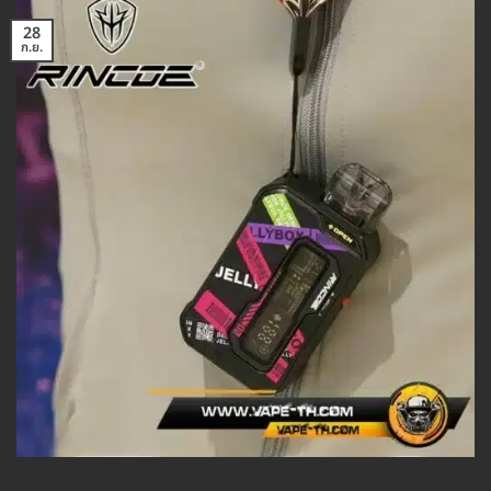
28
ก.ย.