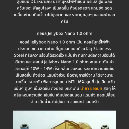
สูบแบบ DL เหมาะกับ น้ำยาบุหรี่ไฟฟ้าแบบ ฟรีเบส สูบเพลิน
ควันเยอะ ฟิลสูบโล่งๆ เย็นสดชื่น ถึงปอดสุดๆ แถมยัง ถอด
เปลี่ยนง่าย เติมน้ำยาไม่ยุ่งยาก และ ราคาถูกสุดๆ ขอแนะนำเลย
ครับ
คอยล์ Jellybox Nano 1.0 ohm
คอยล์ Jellybox Nano 1.0 ohm เป็น คอยล์บุหรี่ไฟฟ้า
ประเภท ขดลวดตาข่าย ที่ถูกออกแบบด้วยวัสดุ Stainless
Steel ที่รับความร้อนได้รวดเร็ว แม่นยำ ทนทานต่อความร้อนได้
ดีมาก และ คอยล์ Jellybox Nano 1.0 ohm จะเหมาะกับ ค่า
วัตต์อยู่ที่ 10W – 14W ที่รีดกลิ่นควันหอม รสชาติหวานเข้มข้น
เย็นสดชื่น ถึงปอด แถมยังช่วย ยืดอายุการใช้งาน ได้ยาวนาน
มากขึ้น เหมาะกับ ฟิลการสูบแบบ MTL ให้ฟิลสูบที่ นุ่ม ลื่น ควัน
แน่นๆ ตูมๆ เย็นสดชื่น ถึงปอด เหมาะกับ
น้ำยา ซอลนิค
สุุดๆ ให้
กลิ่นหอมหวานชัด เข้มข้น เต็มปอดแน่นอน แถมยัง ถอดเปลี่ยน
ง่าย เติมน้ำยาไม่ยุ่งยาก ขอแนะนำเลยครับ