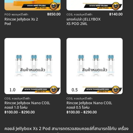
฿
850.00
฿
140.00
POD พอตบุหรี่ไฟฟ้า
COIL คอยล์บุหรี่ไฟฟ้า
Rincoe Jellybox Xs 2
แทงค์เปล่า JELLYBOX
Pod
XS POD 2ML
สินค้าหมดแล้ว
สินค้าหมดแล้ว
COIL คอยล์บุหรี่ไฟฟ้า
COIL คอยล์บุหรี่ไฟฟ้า
Rincoe Jellybox Nano COIL
Rincoe Jellybox Nano COIL
คอยล์ 1.0 โอห์ม
คอยล์ 0.5 โอห์ม
Price
Price
฿
100.00
–
฿
290.00
฿
100.00
–
฿
290.00
range:
range:
฿100.00
฿100.00
through
through
฿290.00
฿290.00
คอยล์ Jellybox Xs 2 Pod สามารถตรวจสอบคอยล์ที่สามารถใช้กับ เครื่อง