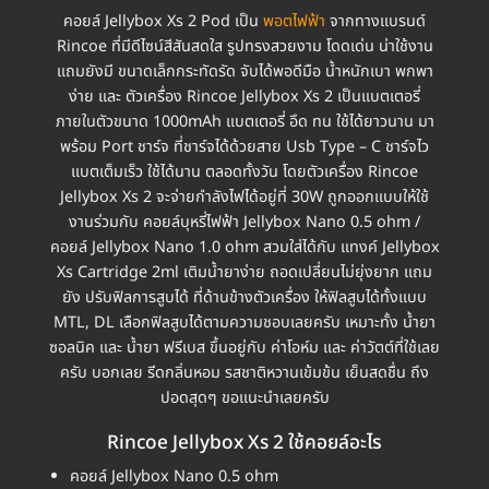
คอยล์ Jellybox Xs 2 Pod เป็น
พอตไฟฟ้า
จากทางแบรนด์
Rincoe ที่มีดีไซน์สีสันสดใส รูปทรงสวยงาม โดดเด่น น่าใช้งาน
แถมยังมี ขนาดเล็กกระทัดรัด จับได้พอดีมือ น้ำหนักเบา พกพา
ง่าย และ ตัวเครื่อง Rincoe Jellybox Xs 2 เป็นแบตเตอรี่
ภายในตัวขนาด 1000mAh แบตเตอรี่ อึด ทน ใช้ได้ยาวนาน มา
พร้อม Port ชาร์จ ที่ชาร์จได้ด้วยสาย Usb Type – C ชาร์จไว
แบตเต็มเร็ว ใช้ได้นาน ตลอดทั้งวัน โดยตัวเครื่อง Rincoe
Jellybox Xs 2 จะจ่ายกำลังไฟได้อยู่ที่ 30W ถูกออกแบบให้ใช้
งานร่วมกับ คอยล์บุหรี่ไฟฟ้า Jellybox Nano 0.5 ohm /
คอยล์ Jellybox Nano 1.0 ohm สวมใส่ได้กับ แทงค์ Jellybox
Xs Cartridge 2ml เติมน้ำยาง่าย ถอดเปลี่ยนไม่ยุ่งยาก แถม
ยัง ปรับฟิลการสูบได้ ที่ด้านข้างตัวเครื่อง ให้ฟิลสูบได้ทั้งแบบ
MTL, DL เลือกฟิลสูบได้ตามความชอบเลยครับ เหมาะทั้ง น้ำยา
ซอลนิค และ น้ำยา ฟรีเบส ขึ้นอยู่กับ ค่าโอห์ม และ ค่าวัตต์ที่ใช้เลย
ครับ บอกเลย รีดกลิ่นหอม รสชาติหวานเข้มข้น เย็นสดชื่น ถึง
ปอดสุดๆ ขอแนะนำเลยครับ
Rincoe Jellybox Xs 2 ใช้คอยล์อะไร
คอยล์ Jellybox Nano 0.5 ohm