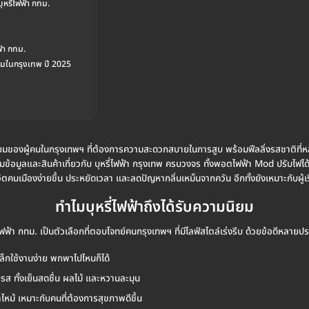
บุหรี่ไฟฟ้า กทม.
ฟ้า กทม.
ยมในกรุงเทพ ปี 2025
ิยมของผู้คนในกรุงเทพฯ ที่ต้องการความสะดวกสบายในการสูบ พร้อมฟีลลิ่งรสชาติที่
มูลและสินค้าเกี่ยวกับ บุหรี่ไฟฟ้า กรุงเทพ ครบวงจร ทั้งพอตไฟฟ้า Mod ปรับไฟได้ น
ีวิตคนเมืองง่ายขึ้น ประหยัดเวลา และลดปัญหากลิ่นเหม็นจากควัน อีกทั้งยังเหมาะกับผู้
ทำไมบุหรี่ไฟฟ้าถึงได้รับความนิยม
่ไฟฟ้า กทม. เป็นตัวเลือกที่ตอบโจทย์คนกรุงเทพฯ ที่มีไลฟ์สไตล์เร่งรีบ ด้วยข้อดีหลายป
ล็กใช้งานง่าย พกพาไปไหนก็ได้
 ทั้งเย็นสดชื่น ผลไม้ และหวานละมุน
ม้ เหมาะกับคนที่ต้องการสุขภาพดีขึ้น