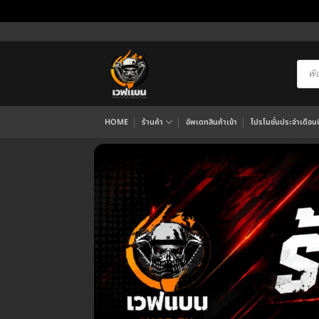
ข้าม
ไป
ยัง
Produ
searc
เนื้อหา
HOME
ร้านค้า
อัพเดทสินค้าเข้า
โปรโมชั่นประจำเดือนนี