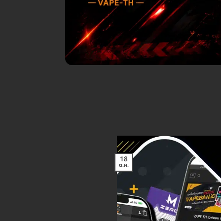
18
ต.ค.