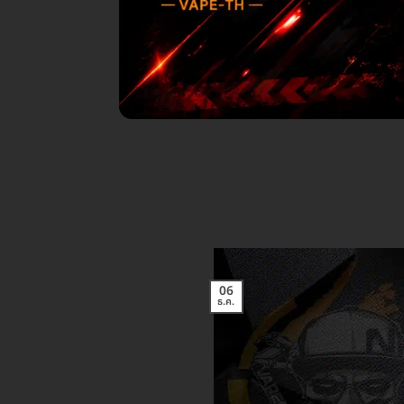
06
ธ.ค.