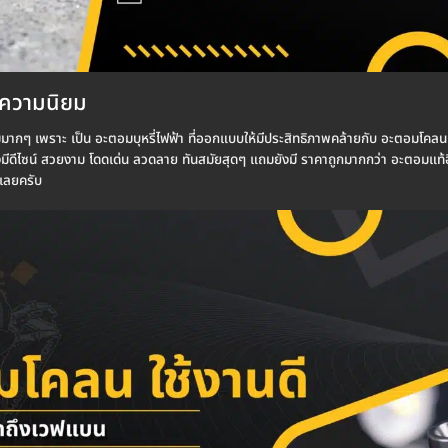
บความนิยม
มมากๆ เพราะ เป็น อะตอมบุหรี่ไฟฟ้า ที่ออกแบบให้มีประสิทธิภาพคล้ายกับ อะตอมโคล
ีดีไซน์ สวยงาม โดดเด่น ลวดลาย ทันสมัยสุดๆ แถมยังมี ราคาถูกมากกว่า อะตอมแท้อี
ำเลยครับ