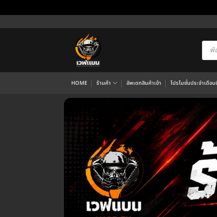
ข้าม
ไป
ยัง
Produ
searc
เนื้อหา
HOME
ร้านค้า
อัพเดทสินค้าเข้า
โปรโมชั่นประจำเดือนนี