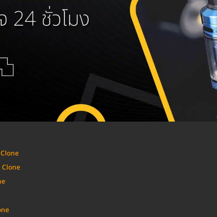
 Clone
 Clone
ne
one