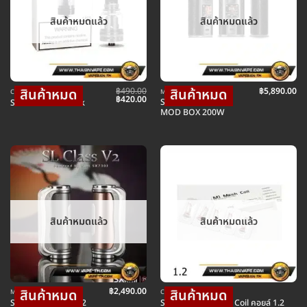
สินค้าหมดแล้ว
สินค้าหมดแล้ว
฿
490.00
฿
5,890.00
COIL คอยล์บุหรี่ไฟฟ้า
MOD บุหรี่ไฟฟ้าม็อดบ๊อก
Original
Current
฿
420.00
SXmini G ClASS V2
SXmini Hatsu Tank
price
price
MOD BOX 200W
was:
is:
฿490.00.
฿420.00.
สินค้าหมดแล้ว
สินค้าหมดแล้ว
฿
2,490.00
MOD บุหรี่ไฟฟ้าม็อดบ๊อก
COIL คอยล์บุหรี่ไฟฟ้า
SXmini SL ClASS V2
SX Mini MK Pro Air Coil คอยล์ 1.2