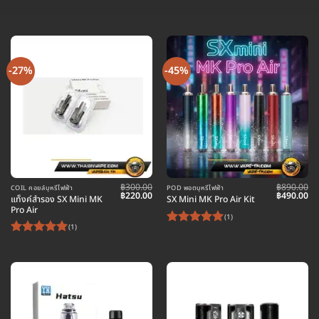
-27%
-45%
฿
300.00
฿
890.00
COIL คอยล์บุหรี่ไฟฟ้า
POD พอตบุหรี่ไฟฟ้า
Original
Current
Original
Cu
฿
220.00
฿
490.00
แท็งค์สำรอง SX Mini MK
SX Mini MK Pro Air Kit
price
price
price
pr
Pro Air
was:
is:
was:
is:
(1)
฿300.00.
฿220.00.
฿890.00.
฿4
(1)
ให้คะแนน
ให้คะแนน
5
ตั้งแต่ 1-
5
ตั้งแต่ 1-
5 คะแนน
5 คะแนน