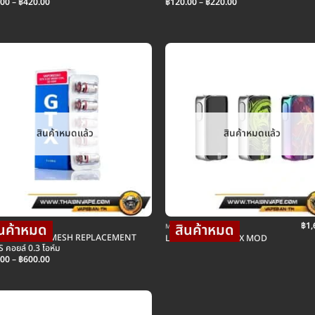
Price
Price
.00
–
฿
420.00
฿
120.00
–
฿
220.00
range:
range:
฿120.00
฿120.00
through
through
฿420.00
฿220.00
สินค้าหมดแล้ว
สินค้าหมดแล้ว
฿
1,
ยล์บุหรี่ไฟฟ้า
MOD บุหรี่ไฟฟ้าม็อดบ๊อก
RESSO GTX MESH REPLACEMENT
LUXE 220W TC BOX MOD
 คอยล์ 0.3 โอห์ม
Price
.00
–
฿
600.00
range:
฿120.00
through
฿600.00