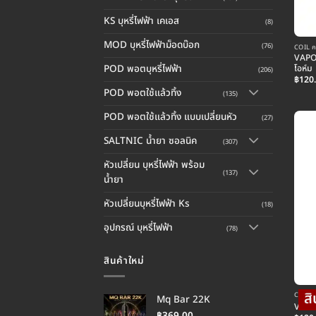
KS บุหรี่ไฟฟ้า เคเอส
(8)
MOD บุหรี่ไฟฟ้าม็อดบ๊อก
(76)
COIL คอ
VAPO
POD พอตบุหรี่ไฟฟ้า
โอห์ม
(206)
฿
120
POD พอตใช้แล้วทิ้ง
(135)
POD พอตใช้แล้วทิ้ง แบบเปลี่ยนหัว
(27)
SALTNIC น้ำยา ซอลนิค
(307)
หัวเปลี่ยน บุหรี่ไฟฟ้า พร้อม
(137)
น้ำยา
หัวเปลี่ยนบุหรี่ไฟฟ้า Ks
(18)
อุปกรณ์ บุหรี่ไฟฟ้า
(78)
สินค้าใหม่
COIL คอ
Mq Bar 22K
VAPOR
฿
369.00