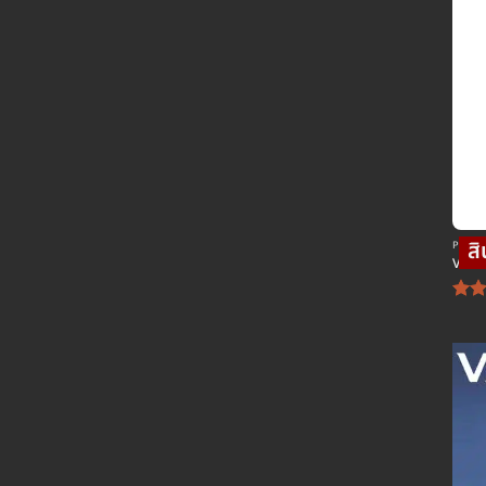
POD พอ
VAPO
ค
4
ต
ค