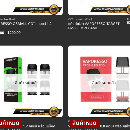
฿
ยล์บุหรี่ไฟฟ้า
COIL คอยล์บุหรี่ไฟฟ้า
O
฿
RESSO OSMALL COIL คอยล์ 1.2
แท็งค์เปล่า VAPORESSO TARGET
p
PM80 EMPTY 4ML
w
Price
฿
.00
–
฿
200.00
range:
฿120.00
through
฿200.00
สินค้าหมดแล้ว
สินค้าหมดแล้ว
ยล์บุหรี่ไฟฟ้า
COIL คอยล์บุหรี่ไฟฟ้า
ESSO XROS 1.2 คอยล์ พร้อมแท็งค์
VAPORESSO XROS 0.8 คอยล์ พร้อมแท็ง