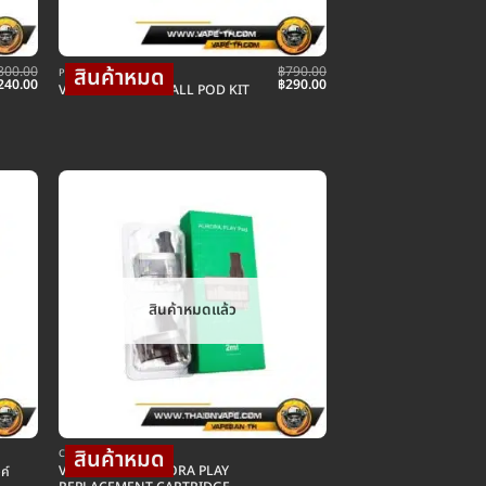
300.00
฿
790.00
POD พอตบุหรี่ไฟฟ้า
riginal
Current
Original
Current
240.00
฿
290.00
VAPORESSO OSMALL POD KIT
rice
price
price
price
as:
is:
was:
is:
300.00.
฿240.00.
฿790.00.
฿290.00.
สินค้าหมดแล้ว
COIL คอยล์บุหรี่ไฟฟ้า
VAPORESSO AURORA PLAY
ค์