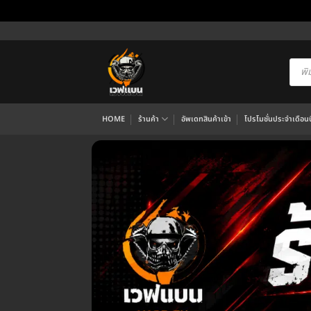
ข้าม
ไป
ยัง
Produ
searc
เนื้อหา
HOME
ร้านค้า
อัพเดทสินค้าเข้า
โปรโมชั่นประจำเดือนนี