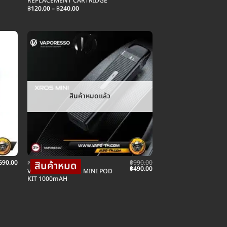
REPLACEMENT CARTRIDGE
Price
฿
120.00
–
฿
240.00
range:
฿120.00
through
฿240.00
สินค้าหมดแล้ว
690.00
฿
990.00
POD พอตบุหรี่ไฟฟ้า
Original
Current
฿
490.00
VAPORESSO XROS MINI POD
price
price
KIT 1000mAH
was:
is:
฿990.00.
฿490.00.