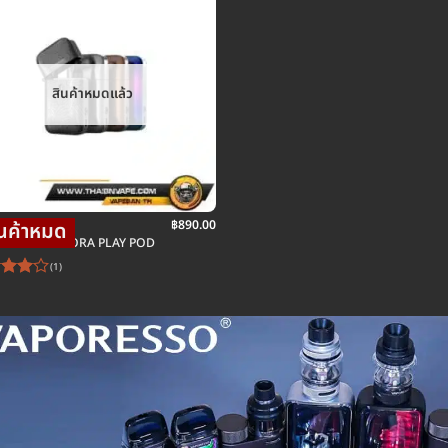
สินค้าหมดแล้ว
฿
890.00
ตบุหรี่ไฟฟ้า
RESSO AURORA PLAY POD
(1)
ให้
ะแนน
ั้งแต่
1-5
ะแนน