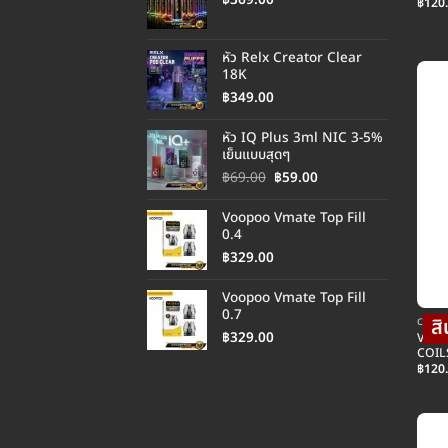
฿
120
หัว Relx Creator Clear
18K
฿
349.00
หัว IQ Plus 3ml NIC 3-5%
เย็นแบบสุดๆ
Original
Current
฿
69.00
฿
59.00
price
price
was:
is:
Voopoo Vmate Top Fill
฿69.00.
฿59.00.
0.4
฿
329.00
Voopoo Vmate Top Fill
0.7
COIL คอ
฿
329.00
VAPO
COILS
฿
120