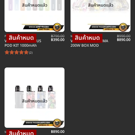
สินค้าหมดแล้ว
สินค้าหมดแล้ว
฿
790.00
฿
990.00
POD พอตบุหรี่ไฟฟ้า
MOD บุหรี่ไฟฟ้าม็อดบ๊อก
Original
Current
Original
Cu
฿
390.00
฿
890.00
VAPOR STORM AKUS
VAPOR STORM PUMA
price
price
price
pr
POD KIT 1000mAh
200W BOX MOD
was:
is:
was:
is:
฿790.00.
฿390.00.
฿990.00.
฿8
(2)
ให้คะแนน
5
ตั้งแต่ 1-
5 คะแนน
สินค้าหมดแล้ว
฿
890.00
MOD บุหรี่ไฟฟ้าม็อดบ๊อก