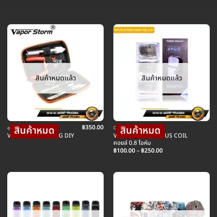
สินค้าหมดแล้ว
สินค้าหมดแล้ว
฿
350.00
อุปกรณ์ บุหรี่ไฟฟ้า
COIL คอยล์บุหรี่ไฟฟ้า
VAPOR STORM AKUS COIL
VAPOR STORM BAG DIY
คอยล์ 0.8 โอห์ม
Price
฿
100.00
–
฿
250.00
range:
฿100.00
through
฿250.00