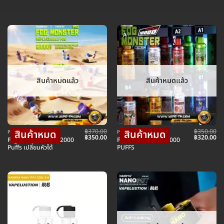
สินค้าหมดแล้ว
สินค้าหมดแล้ว
฿
370.00
฿
350.00
POD พอตใช้แล้วทิ้ง
POD พอตใช้แล้วทิ้ง
Original
Current
Original
Cu
฿
350.00
฿
320.00
Fog Monster Pro 12000
FOG MONSTER 10000
price
price
price
pr
Puffs เปลี่ยนหัวได้
PUFFS
was:
is:
was:
is:
฿370.00.
฿350.00.
฿350.00.
฿3