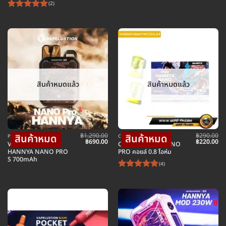
(2)
ให้คะแนน
5
ตั้งแต่ 1-
5 คะแนน
สินค้าหมดแล้ว
สินค้าหมดแล้ว
฿
1,290.00
฿
290.00
POD พอตบุหรี่ไฟฟ้า
COIL คอยล์บุหรี่ไฟฟ้า
Original
Current
Original
Cu
฿
690.00
฿
220.00
VAPELUSTION
COIL HANNYA NANO
price
price
price
pr
HANNYA NANO PRO
PRO คอยล์ 0.8 โอห์ม
was:
is:
was:
is:
S 700mAh
฿1,290.00.
฿690.00.
฿290.00.
฿2
(4)
ให้คะแนน
5
ตั้งแต่ 1-
5 คะแนน