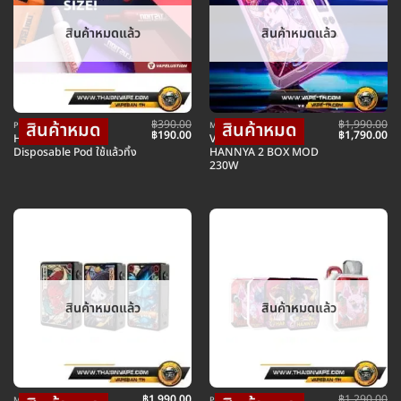
สินค้าหมดแล้ว
สินค้าหมดแล้ว
฿
390.00
฿
1,990.00
POD พอตใช้แล้วทิ้ง
MOD บุหรี่ไฟฟ้าม็อดบ๊อก
Original
Current
Original
Cu
฿
190.00
฿
1,790.00
Hannya Nami
VAPELUSTION
price
price
price
pr
Disposable Pod ใช้แล้วทิ้ง
HANNYA 2 BOX MOD
was:
is:
was:
is:
230W
฿390.00.
฿190.00.
฿1,990.00.
฿1
สินค้าหมดแล้ว
สินค้าหมดแล้ว
฿
1,990.00
฿
1,290.00
MOD บุหรี่ไฟฟ้าม็อดบ๊อก
POD พอตบุหรี่ไฟฟ้า