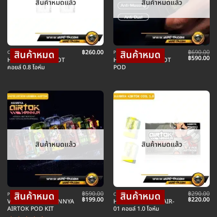
สินค้าหมดแล้ว
สินค้าหมดแล้ว
฿
260.00
฿
690.00
COIL คอยล์บุหรี่ไฟฟ้า
POD พอตบุหรี่ไฟฟ้า
Original
Cu
฿
590.00
HANNYA NANO POT
HANNYA NANO POT
price
pr
คอยล์ 0.8 โอห์ม
POD
was:
is:
฿690.00.
฿5
สินค้าหมดแล้ว
สินค้าหมดแล้ว
฿
590.00
฿
290.00
POD พอตบุหรี่ไฟฟ้า
COIL คอยล์บุหรี่ไฟฟ้า
Original
Current
Original
Cu
฿
199.00
฿
220.00
VAPELUSTION HANNYA
HANNYA AIRTOK AIR-
price
price
price
pr
AIRTOK POD KIT
01 คอยล์ 1.0 โอห์ม
was:
is:
was:
is:
฿590.00.
฿199.00.
฿290.00.
฿2