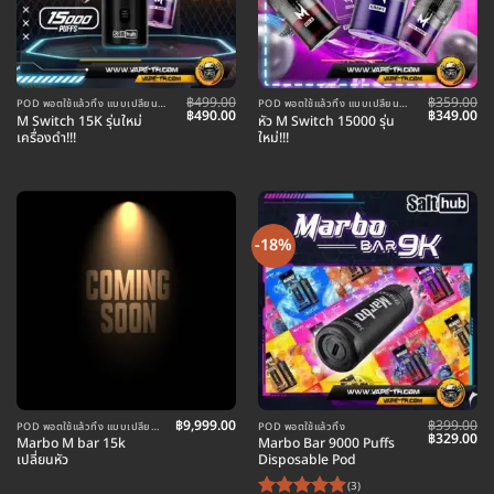
฿
499.00
฿
359.00
POD พอตใช้แล้วทิ้ง แบบเปลี่ยนหัว
POD พอตใช้แล้วทิ้ง แบบเปลี่ยนหัว
Original
Current
Original
Cu
฿
490.00
฿
349.00
M Switch 15K รุ่นใหม่
หัว M Switch 15000 รุ่น
price
price
price
pr
เครื่องดำ!!!
ใหม่!!!
was:
is:
was:
is:
฿499.00.
฿490.00.
฿359.00.
฿3
-18%
฿
9,999.00
฿
399.00
POD พอตใช้แล้วทิ้ง แบบเปลี่ยนหัว
POD พอตใช้แล้วทิ้ง
Original
Cu
฿
329.00
Marbo M bar 15k
Marbo Bar 9000 Puffs
price
pr
เปลี่ยนหัว
Disposable Pod
was:
is:
฿399.00.
฿3
(3)