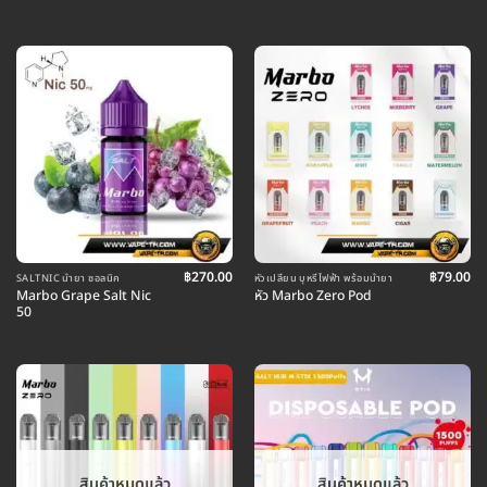
ให้คะแนน
5
ตั้งแต่ 1-
5 คะแนน
฿
270.00
฿
79.00
SALTNIC น้ำยา ซอลนิค
หัวเปลี่ยน บุหรี่ไฟฟ้า พร้อมน้ำยา
Marbo Grape Salt Nic
หัว Marbo Zero Pod
50
สินค้าหมดแล้ว
สินค้าหมดแล้ว