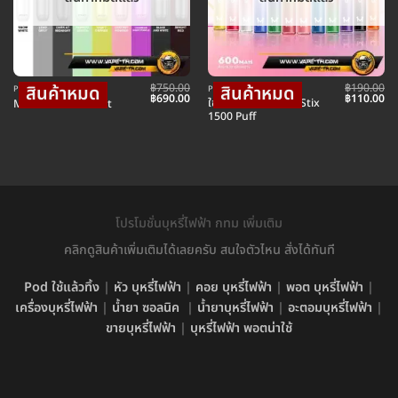
฿
750.00
฿
190.00
POD พอตบุหรี่ไฟฟ้า
POD พอตใช้แล้วทิ้ง
Original
Current
Original
Cu
฿
690.00
฿
110.00
ใช้แล้วทิ้ง Marbo M Stix
Marbo Zero Pod Kit
price
price
price
pr
1500 Puff
was:
is:
was:
is:
฿750.00.
฿690.00.
฿190.00.
฿1
โปรโมชั่นบุหรี่ไฟฟ้า กทม เพิ่มเติม
คลิกดูสินค้าเพิ่มเติมได้เลยครับ สนใจตัวไหน สั่งได้ทันที
Pod ใช้แล้วทิ้ง
|
หัว บุหรี่ไฟฟ้า
|
คอย บุหรี่ไฟฟ้า
|
พอต บุหรี่ไฟฟ้า
|
เครื่องบุหรี่ไฟฟ้า
|
น้ำยา ซอลนิค
|
น้ำยาบุหรี่ไฟฟ้า
|
อะตอมบุหรี่ไฟฟ้า
|
ขายบุหรี่ไฟฟ้า
|
บุหรี่ไฟฟ้า พอตน่าใช้