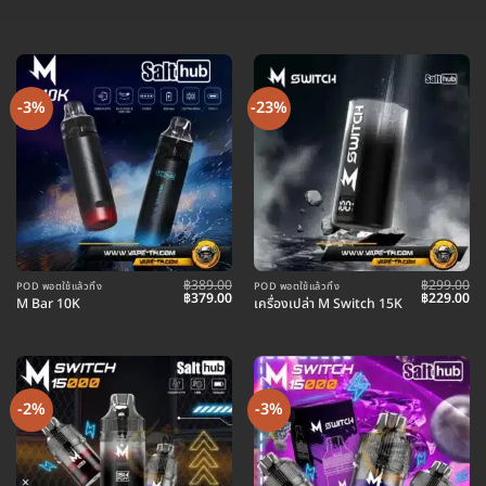
-3%
-23%
฿
389.00
฿
299.00
POD พอตใช้แล้วทิ้ง
POD พอตใช้แล้วทิ้ง
Original
Current
Original
Cu
฿
379.00
฿
229.00
M Bar 10K
เครื่องเปล่า M Switch 15K
price
price
price
pr
was:
is:
was:
is:
฿389.00.
฿379.00.
฿299.00.
฿2
-2%
-3%