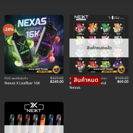
-24%
สินค้าหมดแล้ว
฿
329.00
฿
109.00
POD พอตใช้แล้วทิ้ง
หัวเปลี่ยน บุหรี่ไฟฟ้า พร้อมน้ำยา
Original
Current
Original
Cu
฿
249.00
฿
69.00
หัว Next Pro 2 Beyond
Nexas X Leafbar 16K
price
price
price
pr
Nexas
was:
is:
was:
is:
฿329.00.
฿249.00.
฿109.00.
฿6