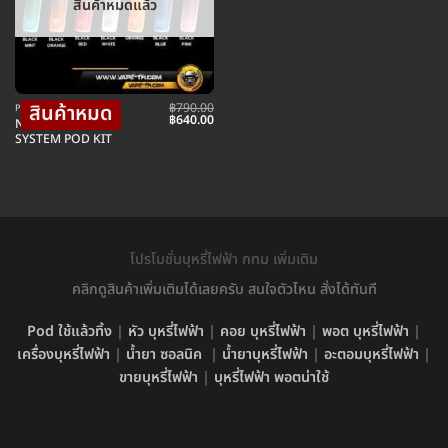
สินค้าหมดแล้ว
฿
790.00
POD พอตบุหรี่ไฟฟ้า
Original
Current
฿
640.00
NEXT PRO CLOSE
price
price
SYSTEM POD KIT
was:
is:
฿790.00.
฿640.00.
โปรโมชั่นบุหรี่ไฟฟ้า กทม เพิ่มเติม
คลิกดูสินค้าเพิ่มเติมได้เลยครับ สนใจตัวไหน สั่งได้ทันที
Pod ใช้แล้วทิ้ง
|
หัว บุหรี่ไฟฟ้า
|
คอย บุหรี่ไฟฟ้า
|
พอต บุหรี่ไฟฟ้า
|
เครื่องบุหรี่ไฟฟ้า
|
น้ำยา ซอลนิค
|
น้ำยาบุหรี่ไฟฟ้า
|
อะตอมบุหรี่ไฟฟ้า
|
ขายบุหรี่ไฟฟ้า
|
บุหรี่ไฟฟ้า พอตน่าใช้