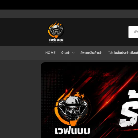
ข้าม
ไป
ยัง
Produ
searc
เนื้อหา
HOME
ร้านค้า
อัพเดทสินค้าเข้า
โปรโมชั่นประจำเดือนนี