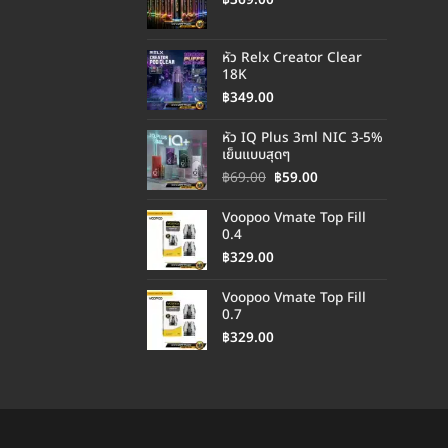
หัว Relx Creator Clear
18K
฿
349.00
หัว IQ Plus 3ml NIC 3-5%
เย็นแบบสุดๆ
Original
Current
฿
69.00
฿
59.00
price
price
was:
is:
Voopoo Vmate Top Fill
฿69.00.
฿59.00.
0.4
฿
329.00
Voopoo Vmate Top Fill
0.7
฿
329.00