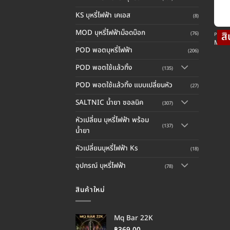
KS บุหรี่ไฟฟ้า เคเอส
(8)
MOD บุหรี่ไฟฟ้าม็อดบ๊อก
(76)
POD พอต
MI ST
POD พอตบุหรี่ไฟฟ้า
(206)
POD พอตใช้แล้วทิ้ง
(135)
POD พอตใช้แล้วทิ้ง แบบเปลี่ยนหัว
(27)
SALTNIC น้ำยา ซอลนิค
(307)
หัวเปลี่ยน บุหรี่ไฟฟ้า พร้อม
(137)
น้ำยา
หัวเปลี่ยนบุหรี่ไฟฟ้า Ks
(18)
อุปกรณ์ บุหรี่ไฟฟ้า
(78)
สินค้าใหม่
Mq Bar 22K
฿
369.00