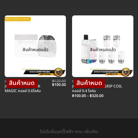
สินค้าหมดแล้ว
สินค้าหมดแล้ว
฿
120.00
COIL คอยล์บุหรี่ไฟฟ้า
COIL คอยล์บุหรี่ไฟฟ้า
Original
Current
฿
100.00
JOYETECH ATOPACK
JOYTECH EXCEED GRIP COIL
price
price
MAGIC คอยล์ 0.6โอห์ม
คอยล์ 0.4 โอห์ม
was:
is:
Price
฿120.00.
฿100.00.
฿
100.00
–
฿
320.00
range:
฿100.00
through
฿320.00
โปรโมชั่นบุหรี่ไฟฟ้า กทม เพิ่มเติม