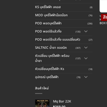
KS บุหรี่ไฟฟ้า เคเอส
(8)
MOD บุหรี่ไฟฟ้าม็อดบ๊อก
(76)
MOD บุห
HUGO
POD พอตบุหรี่ไฟฟ้า
BOX
(206)
POD พอตใช้แล้วทิ้ง
(135)
POD พอตใช้แล้วทิ้ง แบบเปลี่ยนหัว
(27)
SALTNIC น้ำยา ซอลนิค
(307)
หัวเปลี่ยน บุหรี่ไฟฟ้า พร้อม
(137)
น้ำยา
หัวเปลี่ยนบุหรี่ไฟฟ้า Ks
(18)
อุปกรณ์ บุหรี่ไฟฟ้า
(78)
สินค้าใหม่
Mq Bar 22K
฿
369.00