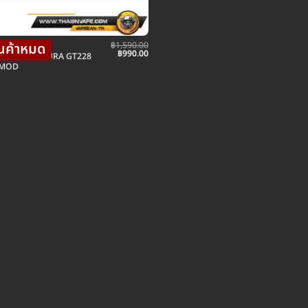
฿
1,590.00
รี่ไฟฟ้าม็อดบ๊อก
Original
Current
฿
990.00
 VAPOR ASURA GT228
price
price
 MOD
was:
is:
฿1,590.00.
฿990.00.