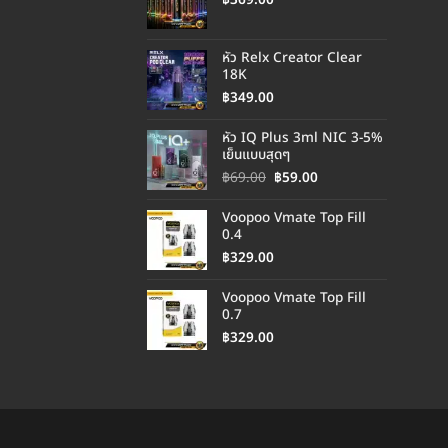
หัว Relx Creator Clear
18K
฿
349.00
หัว IQ Plus 3ml NIC 3-5%
เย็นแบบสุดๆ
Original
Current
฿
69.00
฿
59.00
price
price
was:
is:
Voopoo Vmate Top Fill
฿69.00.
฿59.00.
0.4
฿
329.00
Voopoo Vmate Top Fill
0.7
฿
329.00