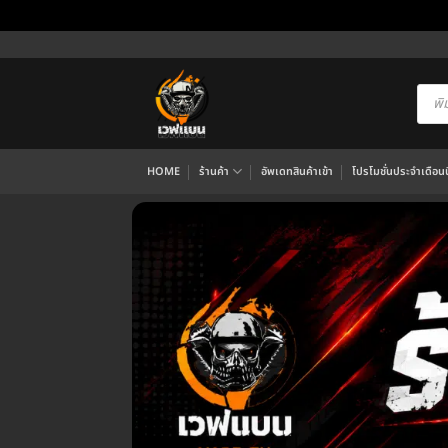
ข้าม
ไป
ยัง
Produ
searc
เนื้อหา
HOME
ร้านค้า
อัพเดทสินค้าเข้า
โปรโมชั่นประจำเดือนนี