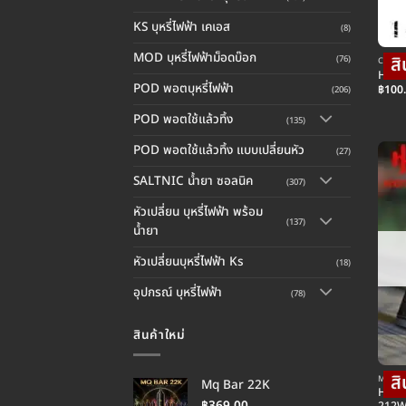
KS บุหรี่ไฟฟ้า เคเอส
(8)
MOD บุหรี่ไฟฟ้าม็อดบ๊อก
(76)
COIL คอ
HOTCI
POD พอตบุหรี่ไฟฟ้า
฿
100
(206)
POD พอตใช้แล้วทิ้ง
(135)
POD พอตใช้แล้วทิ้ง แบบเปลี่ยนหัว
(27)
SALTNIC น้ำยา ซอลนิค
(307)
หัวเปลี่ยน บุหรี่ไฟฟ้า พร้อม
(137)
น้ำยา
หัวเปลี่ยนบุหรี่ไฟฟ้า Ks
(18)
อุปกรณ์ บุหรี่ไฟฟ้า
(78)
สินค้าใหม่
MOD บุห
Mq Bar 22K
HOTC
฿
369.00