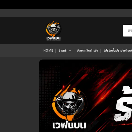
ข้าม
ไป
ยัง
Produ
searc
เนื้อหา
HOME
ร้านค้า
อัพเดทสินค้าเข้า
โปรโมชั่นประจำเดือนนี