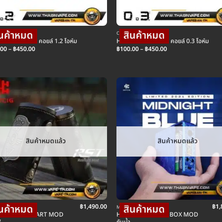
ยล์บุหรี่ไฟฟ้า
COIL คอยล์บุหรี่ไฟฟ้า
G RDS COIL คอยล์ 1.2 โอห์ม
HOTCIG RDS COIL คอยล์ 0.3 โอห์ม
Price
Price
.00
–
฿
450.00
฿
100.00
–
฿
450.00
range:
range:
฿100.00
฿100.00
through
through
฿450.00
฿450.00
สินค้าหมดแล้ว
สินค้าหมดแล้ว
฿
1,490.00
฿
1,
รี่ไฟฟ้าม็อดบ๊อก
MOD บุหรี่ไฟฟ้าม็อดบ๊อก
IG RST RESTART MOD
HOTCIG R150S TC BOX MOD