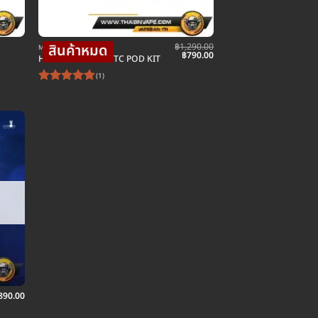
฿
1,290.00
MOD บุหรี่ไฟฟ้าม็อดบ๊อก
Original
Current
฿
790.00
HOTCIG RDS 80W TC POD KIT
price
price
was:
is:
(1)
฿1,290.00.
฿790.00.
ให้คะแนน
5
ตั้งแต่ 1-
5 คะแนน
890.00