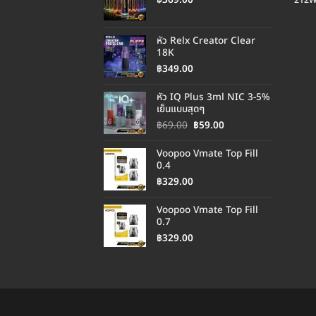
212
หัว Relx Creator Clear
18K
฿
349.00
หัว IQ Plus 3ml NIC 3-5%
เย็นแบบสุดๆ
Original
Current
฿
69.00
฿
59.00
price
price
was:
is:
Voopoo Vmate Top Fill
฿69.00.
฿59.00.
0.4
฿
329.00
Voopoo Vmate Top Fill
0.7
฿
329.00