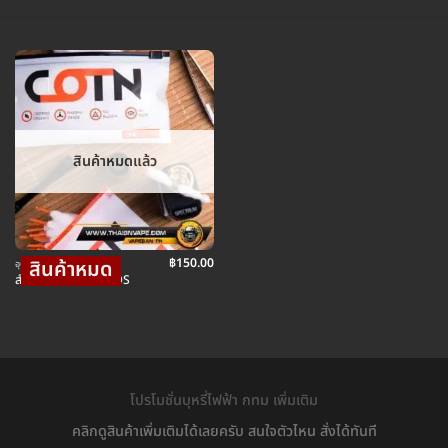
สินค้าหมดแล้ว
฿
150.00
อุปกรณ์ บุหรี่ไฟฟ้า
สำลี COTN THREADS
โปรโมชั่นบุหรี่ไฟฟ้า กทม เพิ่มเติม
คลิกดูสินค้าเพิ่มเติมได้เลยครับ สนใจตัวไหน สั่งได้ทันที