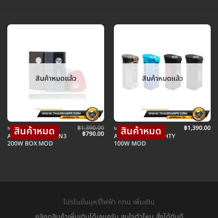
สินค้าหมดแล้ว
สินค้าหมดแล้ว
฿
1,390.00
฿
1,390.00
MOD บุหรี่ไฟฟ้าม็อดบ๊อก
MOD บุหรี่ไฟฟ้าม็อดบ๊อก
Original
Current
฿
790.00
ASMODUS MINIKIN3
ASMODUS ALMIGHTY
price
price
200W BOX MOD
100W MOD
was:
is:
฿1,390.00.
฿790.00.
โปรโมชั่นบุหรี่ไฟฟ้า กทม เพิ่มเติม
คลิกดูสินค้าเพิ่มเติมได้เลยครับ สนใจตัวไหน สั่งได้ทันที