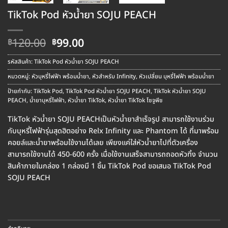
TikTok Pod หัวน้ำยา SOJU PEACH
Original
Current
120.00
99.00
฿
฿
price
price
was:
is:
รหัสสินค้า:
TikTok Pod หัวน้ำยา SOJU PEACH
฿120.00.
฿99.00.
หมวดหมู่:
หัวบุหรี่ไฟฟ้า พร้อมน้ำยา
,
หัวสำหรับ Infinity
,
หัวเปลี่ยน บุหรี่ไฟฟ้า พร้อมน้ำยา
ป้ายกำกับ:
TikTok Pod
,
TikTok Pod หัวน้ำยา SOJU PEACH
,
TikTok หัวน้ำยา SOJU
PEACH
,
น้ำยาบุหรี่ไฟฟ้า
,
หัวน้ำยา TikTok
,
หัวน้ำยา TikTok โซจูพีช
TikTok หัวน้ำยา SOJU PEACHเป็นหัวน้ำยาสำเร็จรูป สามารถใช้งานร่วม
กับบุหรี่ไฟฟ้ารุ่นสุดฮิตอย่าง Relx Infinity และ Phantom ได้ ที่มาพร้อม
คอยล์และน้ำยาพร้อมใช้งานได้เลย เพียงแค่ใส่หัวน้ำยาไปที่ตัวเครื่อง
สามารถใช้งานได้ 450-600 ครั้ง เมื่อใช้งานเสร็จสามารถถอดหัวทิ้ง จำนวน
สินค้าภายในกล่อง 1 กล่องมี 1 ชิ้น TikTok Pod ขอเสนอ TikTok Pod
SOJU PEACH