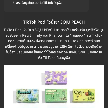
สรุปข้อมูลโดยรวม หัว TikTok โซจูพีช
TikTok Pod หัวน้ำยา SOJU PEACH
TikTok Pod หัวน้ำยา SOJU PEACH สามารถใช้งานร่วมกับ บุหรี่ไฟฟ้า รุ่น
สุดฮิตอย่าง Relx Infinity และ Phantom ได้ 1 กล่องมี 1 ชิ้น TikTok
Pod ของแท้ 100% ส่งตรงจากทางแบรนด์ TikTok คุณภาพดี ถอด
เปลี่ยนง่ายไม่ยุ่งยาก สามารถบรรจุน้ำยาได้ถึง 2ml ไม่ต้องคอยเติมน้ำยา
ไม่ต้องเปลี่ยนคอยล์ ใช้หมดทิ้งได้เลย ราคาถูก สุดคุ้ม ขอแนะนำเลยครับ
หัว TikTok กลิ่นโซจูพีช