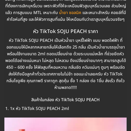
ที่ต้องการเลิกบุหรี่มวน เพราะฟิวที่ให้จะเหมือนฟิวสูบบุหรี่มวนเลย ส่วนใหญ่
แล้ว การสูบแบบ MTL เหมาะกับ
น้ำยา ซอลนิค
และเหมาะสำหรับ คอยล์ที่มี
ค่าโอห์มที่สูง และให้ฟิวการสูบที่แน้น ให้เหมือนกับว่าเราสูบบุหรี่มวนจริงๆ
หัว TikTok SOJU PEACH ราคา
หัว TikTok SOJU PEACH เป็นหัวน้ำยา บุหรี่ไฟฟ้า แบบ พอตไฟฟ้า ที่
ออกแบบให้มีหลากหลายกลิ่นให้เลือกถึง 25 กลิ่น เป็นหัวน้ำยาบรรจุน้ำยา
พร้อมใช้งานขนาด 2ml ถอดเปลี่ยนง่าย ด้วยระบบแม่เหล็ก ที่ช่วยยึดหัว
พอตได้อย่างแน่นหนา ไม่หลุด ไม่หลวม ดึงเปลี่ยนง่ายมากๆ สามารถสูบได้
450 – 600 ครั้ง ให้ฟิลสูบที่หอมหวาน กลิ่นชัด ควันแน่นๆ ตูมๆ พร้อมจัด
ส่งให้ถึงมือลูกค้าทั่วประเทศภายในไม่ช้า ขอแนะนำเลยครับ หัว TikTok
กลิ่นโซจูพีช คุณภาพดี ราคาถูก สุดคุ้ม ซื้อ 1 กล่อง ต่อ 1ชิ้น ส่งเร็ว ถึงไว
ห้ามพลาด!!!!!
สินค้าในกล่อง หัว TikTok SOJU PEACH
1x หัว TikTok SOJU PEACH 2ml