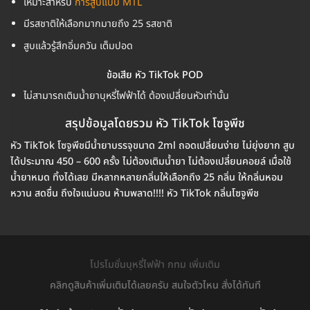
เหมาะสำหรับ
การสูบแบบ MTL
มีรสชาติให้เลือกมากมายถึง 25
รสชาติ
สูบแล้วรู้สึกอิ่มควัน เต็มปอด
ข้อเสีย หัว TikTok POD
ไม่สามารถเติมน้ำยาบุหรี่ไฟฟ้าได้ ต้องเปลี่ยนหัวเท่านั้น
สรุปข้อมูลโดยรวม หัว TikTok โซจูพีช
หัว TikTok โซจูพีชมีน้ำยาบรรจุขนาด 2ml ถอดเปลี่ยนง่าย ไม่ยุ่งยาก สูบ
ได้ประมาณ 450 – 600 ครั้ง ไม่ต้องเติมน้ำยา ไม่ต้องเปลี่ยนคอยล์ เมื่อใช้
น้ำยาหมด ทิ้งได้เลย มีหลากหลายกลิ่นให้เลือกถึง 25 กลิ่น ให้กลิ่นหอม
หวาน สดชื่น ถึงใจแน่นอน ห้ามพลาด!!!! หัว TikTok กลิ่นโซจูพีช
โปรโมชั่นบุหรี่ไฟฟ้า กทม เพิ่มเติม
คลิกดูสินค้าเพิ่มเติมได้เลยครับ สนใจตัวไหน สั่งได้ทันที